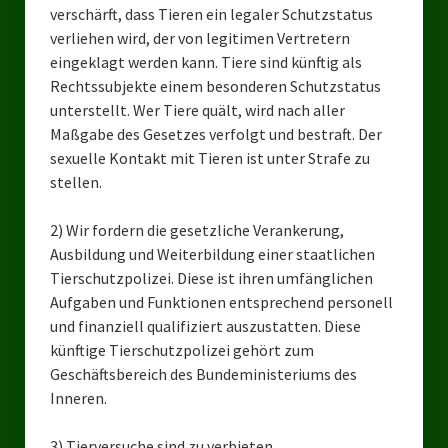
verschärft, dass Tieren ein legaler Schutzstatus
Ratsgruppe Freie Wähler Tierschutz PARTEI Düsseldorf
verliehen wird, der von legitimen Vertretern
eingeklagt werden kann. Tiere sind künftig als
Ratsgruppe Tierschutz / DAL-WGD Duisburg
Rechtssubjekte einem besonderen Schutzstatus
Ratsgruppe TIERSCHUTZ GUT Gelsenkirchen
unterstellt. Wer Tiere quält, wird nach aller
Maßgabe des Gesetzes verfolgt und bestraft. Der
Ratsgruppe DKP / TIERSCHUTZ Bottrop
sexuelle Kontakt mit Tieren ist unter Strafe zu
stellen.
Kreistagsgruppe TIERSCHUTZ hier! Mettmann
2) Wir fordern die gesetzliche Verankerung,
Wahlen
Ausbildung und Weiterbildung einer staatlichen
Kommunalwahl Nordrhein-Westfalen 2025
Tierschutzpolizei. Diese ist ihren umfänglichen
Aufgaben und Funktionen entsprechend personell
Unsere Oberbürgermeister-Kandidaten
und finanziell qualifiziert auszustatten. Diese
künftige Tierschutzpolizei gehört zum
Unsere Kandidaten für Duisburg
Geschäftsbereich des Bundeministeriums des
Inneren.
Europawahl 2024
Landtagswahl Thüringen 2024
3) Tierversuche sind zu verbieten.