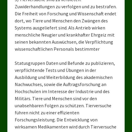
Zuwiderhandlungen zu verfolgen und zu bestrafen.
Landtagswahl Sachsen 2024
Die Freiheit von Forschung und Wissenschaft endet
dort, wo Tiere und Menschen den Zwängen des
Landtagswahl Berlin 2021/23
Systems ausgeliefert sind. Als Antrieb wirken
menschliche Neugier und krankhafter Ehrgeiz mit
Landtagswahl Mecklenburg – Vorpommern 2021
seinen bekannten Auswüchsen, die Verpflichtung
Landtagswahl Sachsen-Anhalt 2021
wissenschaftlichen Personals bestimmter
Kommunalwahl Nordrhein-Westfalen 2020
Statusgruppen Daten und Befunde zu publizieren,
verpflichtende Tests und Übungen in der
Bürgerschaftswahl Hamburg 2020
Ausbildung und Weiterbildung des akademischen
Nachwuchses, sowie die Auftragsforschung an
Landtagswahl Thüringen 2019
Hochschulen im Interesse der Industrie und des
Europawahl 2019
Militärs. Tiere und Menschen sind vor den
unabsehbaren Folgen zu schützen. Tierversuche
Landtagswahl Nordrhein-Westfalen 2017
führen nicht zu einer effizienten
Forschungsleistung. Die Entwicklung von
Impressum
wirksamen Medikamenten wird durch Tierversuche