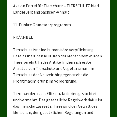
Aktion Partei für Tierschutz – TIERSCHUTZ hier!
Bezirksverband Mettmann
Landesverband Sachsen-Anhalt
Kreisverbände
11-Punkte Grundsatzprogramm
Kreisverband Düsseldorf
PRÄAMBEL
Kreisverband Neuss
Tierschutz ist eine humanitäre Verpflichtung.
Kreisverband Erkrath
Bereits in frühen Kulturen der Menschheit wurden
Tiere verehrt. In der Antike finden sich erste
Kreisverband Solingen
Ansätze von Tierschutz und Vegetarismus. Im
Tierschutz der Neuzeit hingegen steht die
Kreisverband Duisburg
Profitmaximierung im Vordergrund.
Kreisverband Gelsenkirchen
Tiere werden nach Effizienzkriterien gezüchtet
Kreisverband Oberhausen
und vermehrt. Das gesetzliche Regelwerk dafür ist
das Tierschutzgesetz. Tiere sind der Gewalt des
Kreisverband Bottrop
Menschen, den gesetzlichen Regelungen und