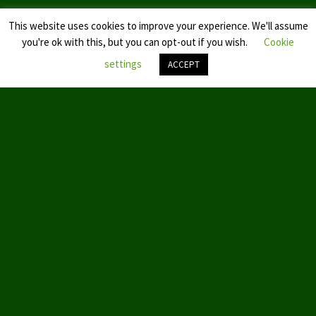
This website uses cookies to improve your experience. We'll assume
you're ok with this, but you can opt-out if you wish.
Cookie
settings
ACCEPT
Nach
oben
scroll
© 2019 by Aktion Partei für Tierschutz – TIERSCHUTZ hier!
ABOUT US