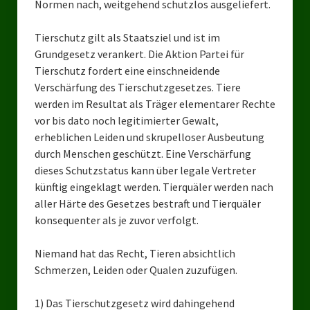
Normen nach, weitgehend schutzlos ausgeliefert.
Landesverbände
Landesverband Nordrhein-Westfalen
Tierschutz gilt als Staatsziel und ist im
Grundgesetz verankert. Die Aktion Partei für
Landesverband Thüringen
Tierschutz fordert eine einschneidende
Verschärfung des Tierschutzgesetzes. Tiere
Landesverband Sachsen-Anhalt
werden im Resultat als Träger elementarer Rechte
vor bis dato noch legitimierter Gewalt,
Landesverband Sachsen
erheblichen Leiden und skrupelloser Ausbeutung
Landesverband Schleswig-Holstein
durch Menschen geschützt. Eine Verschärfung
dieses Schutzstatus kann über legale Vertreter
Landesverband Mecklenburg-Vorpommern
künftig eingeklagt werden. Tierquäler werden nach
aller Härte des Gesetzes bestraft und Tierquäler
Landesverband Hamburg
konsequenter als je zuvor verfolgt.
Landesverband Berlin
Niemand hat das Recht, Tieren absichtlich
Kommunale Gremien
Schmerzen, Leiden oder Qualen zuzufügen.
Ratsfraktion Tierschutz Aktiv Neuss Jetzt!
1) Das Tierschutzgesetz wird dahingehend