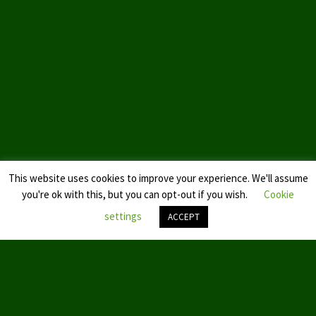
Landtagswahl Sachsen 2024
Landtagswahl Berlin 2021/23
Landtagswahl Mecklenburg – Vorpommern 2021
Landtagswahl Sachsen-Anhalt 2021
Kommunalwahl Nordrhein-Westfalen 2020
Bürgerschaftswahl Hamburg 2020
This website uses cookies to improve your experience. We'll assume
you're ok with this, but you can opt-out if you wish.
Cookie
Landtagswahl Thüringen 2019
settings
ACCEPT
Europawahl 2019
Nach
Landtagswahl Nordrhein-Westfalen 2017
oben
scroll
Impressum