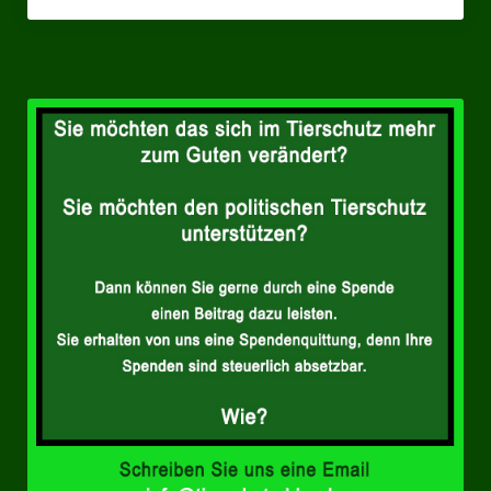
Landesverbände
Landesverband Nordrhein-Westfalen
Landesverband Thüringen
Landesverband Sachsen-Anhalt
Landesverband Sachsen
Landesverband Schleswig-Holstein
Landesverband Mecklenburg-Vorpommern
Landesverband Hamburg
Landesverband Berlin
Kommunale Gremien
Ratsfraktion Tierschutz Aktiv Neuss Jetzt!