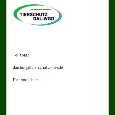
Bezirksverband Mettmann
Kreisverbände
Kreisverband Düsseldorf
Kreisverband Neuss
Kreisverband Erkrath
Tel. folgt
Kreisverband Solingen
duisburg@tierschutz-hier.de
Kreisverband Duisburg
Facebook:
hier
Kreisverband Gelsenkirchen
Kreisverband Oberhausen
Kreisverband Bottrop