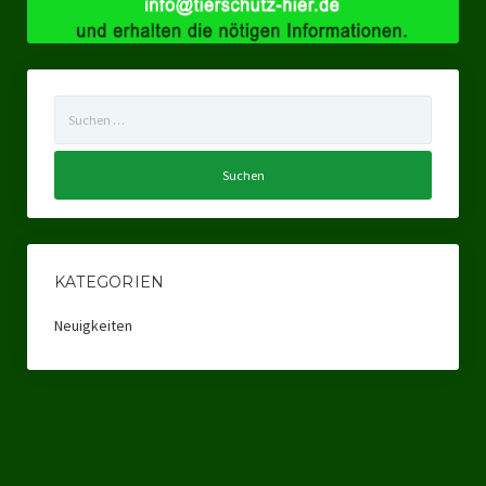
Ratsgruppe Freie Wähler Tierschutz PARTEI Düsseldorf
Ratsgruppe Tierschutz / DAL-WGD Duisburg
Suchen
Ratsgruppe TIERSCHUTZ GUT Gelsenkirchen
nach:
Ratsgruppe DKP / TIERSCHUTZ Bottrop
Kreistagsgruppe TIERSCHUTZ hier! Mettmann
Wahlen
KATEGORIEN
Kommunalwahl Nordrhein-Westfalen 2025
Neuigkeiten
Unsere Oberbürgermeister-Kandidaten
Unsere Kandidaten für Duisburg
Europawahl 2024
Landtagswahl Thüringen 2024