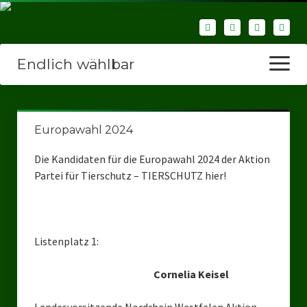
Endlich wählbar
Menü
öffnen
Startseite
Europawahl 2024
Wir über uns
Die Kandidaten für die Europawahl 2024 der Aktion
Unsere Verbände
Partei für Tierschutz – TIERSCHUTZ hier!
Bezirksverbände
Bezirksverband Ruhrparlamenrt
Listenplatz 1:
Bezirksverband Mettmann
Cornelia Keisel
Kreisverbände