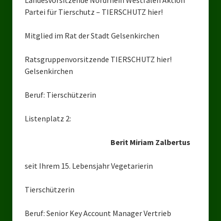
Landesvorsitzende Nordrhein Westfalen Aktion
Kreisverband Düsseldorf
Partei für Tierschutz – TIERSCHUTZ hier!
Kreisverband Neuss
Mitglied im Rat der Stadt Gelsenkirchen
Kreisverband Erkrath
Ratsgruppenvorsitzende TIERSCHUTZ hier!
Kreisverband Solingen
Gelsenkirchen
Kreisverband Duisburg
Beruf: Tierschützerin
Kreisverband Gelsenkirchen
Listenplatz 2:
Kreisverband Oberhausen
Berit Miriam Zalbertus
Kreisverband Bottrop
seit Ihrem 15. Lebensjahr Vegetarierin
Landesverbände
Landesverband Nordrhein-Westfalen
Tierschützerin
Landesverband Thüringen
Beruf: Senior Key Account Manager Vertrieb