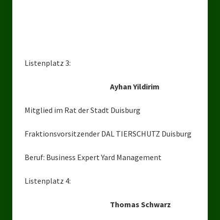
Landesverband Sachsen-Anhalt
Landesverband Sachsen
Landesverband Schleswig-Holstein
Listenplatz 3:
Landesverband Mecklenburg-Vorpommern
Ayhan Yildirim
Landesverband Hamburg
Mitglied im Rat der Stadt Duisburg
Landesverband Berlin
Kommunale Gremien
Fraktionsvorsitzender DAL TIERSCHUTZ Duisburg
Ratsfraktion Tierschutz Aktiv Neuss Jetzt!
Beruf: Business Expert Yard Management
Ratsgruppe Freie Wähler Tierschutz PARTEI Düsseldorf
Listenplatz 4:
Ratsgruppe Tierschutz / DAL-WGD Duisburg
Thomas Schwarz
Ratsgruppe TIERSCHUTZ GUT Gelsenkirchen