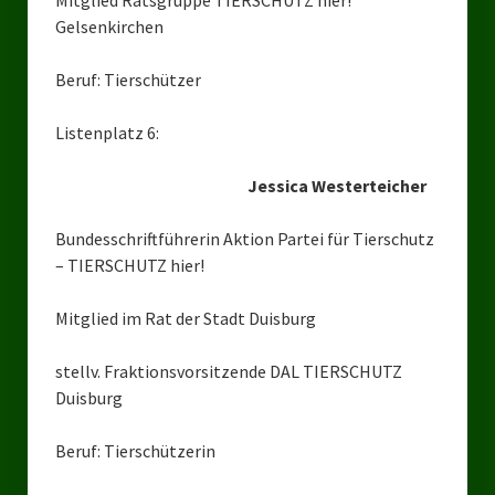
Mitglied Ratsgruppe TIERSCHUTZ hier!
Landtagswahl Mecklenburg – Vorpommern 2021
Gelsenkirchen
Landtagswahl Sachsen-Anhalt 2021
Beruf: Tierschützer
Kommunalwahl Nordrhein-Westfalen 2020
Listenplatz 6:
Bürgerschaftswahl Hamburg 2020
Jessica Westerteicher
Landtagswahl Thüringen 2019
Europawahl 2019
Bundesschriftführerin Aktion Partei für Tierschutz
– TIERSCHUTZ hier!
Landtagswahl Nordrhein-Westfalen 2017
Mitglied im Rat der Stadt Duisburg
Impressum
stellv. Fraktionsvorsitzende DAL TIERSCHUTZ
Datenschutzerklärung
Duisburg
Beruf: Tierschützerin