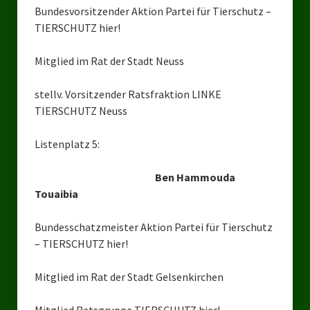
Bundesvorsitzender Aktion Partei für Tierschutz –
Ratsgruppe DKP / TIERSCHUTZ Bottrop
TIERSCHUTZ hier!
Kreistagsgruppe TIERSCHUTZ hier! Mettmann
Mitglied im Rat der Stadt Neuss
Wahlen
stellv. Vorsitzender Ratsfraktion LINKE
Kommunalwahl Nordrhein-Westfalen 2025
TIERSCHUTZ Neuss
Unsere Oberbürgermeister-Kandidaten
Listenplatz 5:
Unsere Kandidaten für Duisburg
Ben Hammouda
Touaibia
Europawahl 2024
Landtagswahl Thüringen 2024
Bundesschatzmeister Aktion Partei für Tierschutz
– TIERSCHUTZ hier!
Landtagswahl Sachsen 2024
Mitglied im Rat der Stadt Gelsenkirchen
Landtagswahl Berlin 2021/23