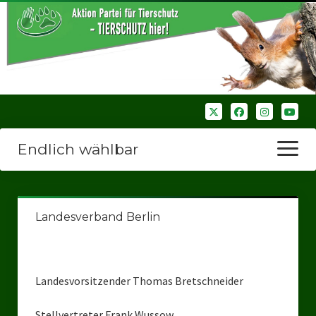
Endlich wählbar
Menü
öffnen
Startseite
Landesverband Berlin
Wir über uns
Unsere Verbände
Landesvorsitzender Thomas Bretschneider
Bezirksverbände
Bezirksverband Ruhrparlamenrt
Stellvertreter Frank Wussow