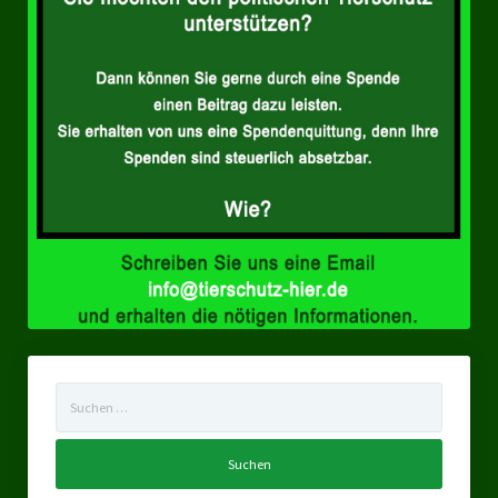
Landesverbände
Landesverband Nordrhein-Westfalen
Landesverband Thüringen
Landesverband Sachsen-Anhalt
Landesverband Sachsen
Landesverband Schleswig-Holstein
Landesverband Mecklenburg-Vorpommern
Landesverband Hamburg
Landesverband Berlin
Suchen
nach:
Kommunale Gremien
Ratsfraktion Tierschutz Aktiv Neuss Jetzt!