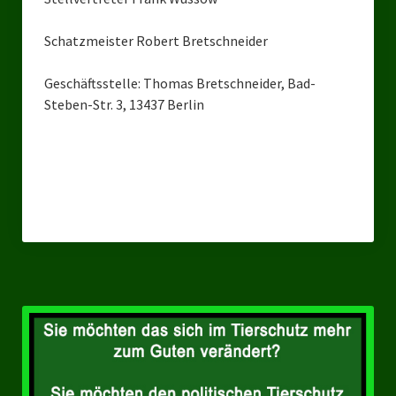
Bezirksverband Mettmann
Schatzmeister Robert Bretschneider
Kreisverbände
Geschäftsstelle: Thomas Bretschneider, Bad-
Steben-Str. 3, 13437 Berlin
Kreisverband Düsseldorf
Kreisverband Neuss
Kreisverband Erkrath
Kreisverband Solingen
Kreisverband Duisburg
Kreisverband Gelsenkirchen
Kreisverband Oberhausen
Kreisverband Bottrop