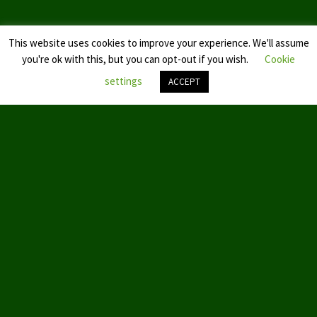
Landtagswahl Sachsen 2024
This website uses cookies to improve your experience. We'll assume
Landtagswahl Berlin 2021/23
you're ok with this, but you can opt-out if you wish.
Cookie
settings
ACCEPT
Landtagswahl Mecklenburg – Vorpommern 2021
Landtagswahl Sachsen-Anhalt 2021
Nach
oben
scroll
Kommunalwahl Nordrhein-Westfalen 2020
Bürgerschaftswahl Hamburg 2020
Landtagswahl Thüringen 2019
Europawahl 2019
Landtagswahl Nordrhein-Westfalen 2017
© 2019 by Aktion Partei für Tierschutz – TIERSCHUTZ hier!
Impressum
ABOUT US