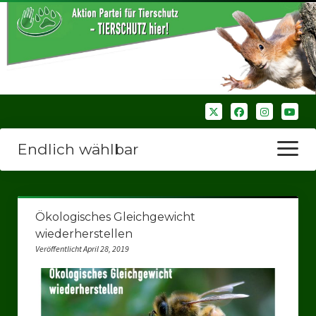
Endlich wählbar
Menü
öffnen
Startseite
Ökologisches Gleichgewicht
Wir über uns
wiederherstellen
Veröffentlicht April 28, 2019
Unsere Verbände
Bezirksverbände
Bezirksverband Ruhrparlamenrt