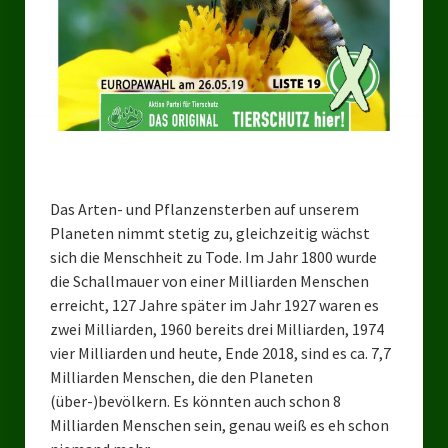
Bezirksverband Mettmann
Kreisverbände
Kreisverband Düsseldorf
Kreisverband Neuss
Kreisverband Erkrath
Das Arten- und Pflanzensterben auf unserem
Planeten nimmt stetig zu, gleichzeitig wächst
Kreisverband Solingen
sich die Menschheit zu Tode. Im Jahr 1800 wurde
die Schallmauer von einer Milliarden Menschen
Kreisverband Duisburg
erreicht, 127 Jahre später im Jahr 1927 waren es
zwei Milliarden, 1960 bereits drei Milliarden, 1974
Kreisverband Gelsenkirchen
vier Milliarden und heute, Ende 2018, sind es ca. 7,7
Kreisverband Oberhausen
Milliarden Menschen, die den Planeten
(über-)bevölkern. Es könnten auch schon 8
Kreisverband Bottrop
Milliarden Menschen sein, genau weiß es eh schon