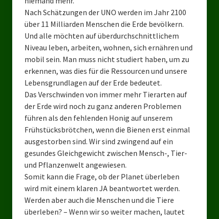
niemand mehr.
Landesverbände
Nach Schätzungen der UNO werden im Jahr 2100
über 11 Milliarden Menschen die Erde bevölkern.
Landesverband Nordrhein-Westfalen
Und alle möchten auf überdurchschnittlichem
Landesverband Thüringen
Niveau leben, arbeiten, wohnen, sich ernähren und
mobil sein. Man muss nicht studiert haben, um zu
Landesverband Sachsen-Anhalt
erkennen, was dies für die Ressourcen und unsere
Lebensgrundlagen auf der Erde bedeutet.
Landesverband Sachsen
Das Verschwinden von immer mehr Tierarten auf
der Erde wird noch zu ganz anderen Problemen
Landesverband Schleswig-Holstein
führen als den fehlenden Honig auf unserem
Landesverband Mecklenburg-Vorpommern
Frühstücksbrötchen, wenn die Bienen erst einmal
ausgestorben sind. Wir sind zwingend auf ein
Landesverband Hamburg
gesundes Gleichgewicht zwischen Mensch-, Tier-
und Pflanzenwelt angewiesen.
Landesverband Berlin
Somit kann die Frage, ob der Planet überleben
wird mit einem klaren JA beantwortet werden.
Kommunale Gremien
Werden aber auch die Menschen und die Tiere
Ratsfraktion Tierschutz Aktiv Neuss Jetzt!
überleben? – Wenn wir so weiter machen, lautet