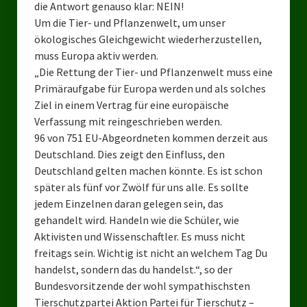
die Antwort genauso klar: NEIN!
Ratsgruppe Freie Wähler Tierschutz PARTEI Düsseldorf
Um die Tier- und Pflanzenwelt, um unser
ökologisches Gleichgewicht wiederherzustellen,
Ratsgruppe Tierschutz / DAL-WGD Duisburg
muss Europa aktiv werden.
„Die Rettung der Tier- und Pflanzenwelt muss eine
Ratsgruppe TIERSCHUTZ GUT Gelsenkirchen
Primäraufgabe für Europa werden und als solches
Ratsgruppe DKP / TIERSCHUTZ Bottrop
Ziel in einem Vertrag für eine europäische
Verfassung mit reingeschrieben werden.
Kreistagsgruppe TIERSCHUTZ hier! Mettmann
96 von 751 EU-Abgeordneten kommen derzeit aus
Deutschland. Dies zeigt den Einfluss, den
Wahlen
Deutschland gelten machen könnte. Es ist schon
später als fünf vor Zwölf für uns alle. Es sollte
Kommunalwahl Nordrhein-Westfalen 2025
jedem Einzelnen daran gelegen sein, das
Unsere Oberbürgermeister-Kandidaten
gehandelt wird. Handeln wie die Schüler, wie
Aktivisten und Wissenschaftler. Es muss nicht
Unsere Kandidaten für Duisburg
freitags sein. Wichtig ist nicht an welchem Tag Du
handelst, sondern das du handelst.“, so der
Europawahl 2024
Bundesvorsitzende der wohl sympathischsten
Tierschutzpartei Aktion Partei für Tierschutz –
Landtagswahl Thüringen 2024