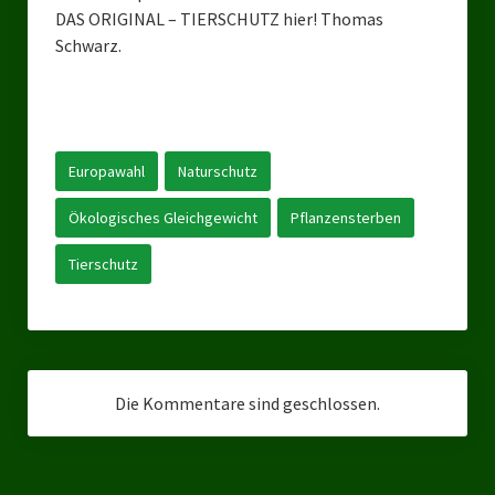
DAS ORIGINAL – TIERSCHUTZ hier! Thomas
Landtagswahl Sachsen 2024
Schwarz.
Landtagswahl Berlin 2021/23
Landtagswahl Mecklenburg – Vorpommern 2021
Europawahl
Naturschutz
Landtagswahl Sachsen-Anhalt 2021
Ökologisches Gleichgewicht
Pflanzensterben
Kommunalwahl Nordrhein-Westfalen 2020
Tierschutz
Bürgerschaftswahl Hamburg 2020
Landtagswahl Thüringen 2019
Europawahl 2019
Die Kommentare sind geschlossen.
Landtagswahl Nordrhein-Westfalen 2017
Impressum