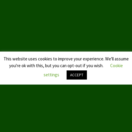
Landtagswahl Sachsen 2024
Landtagswahl Berlin 2021/23
Landtagswahl Mecklenburg – Vorpommern 2021
Landtagswahl Sachsen-Anhalt 2021
This website uses cookies to improve your experience. We'll assume
Kommunalwahl Nordrhein-Westfalen 2020
you're ok with this, but you can opt-out if you wish.
Cookie
Bürgerschaftswahl Hamburg 2020
settings
ACCEPT
Landtagswahl Thüringen 2019
Nach
oben
Europawahl 2019
scroll
Landtagswahl Nordrhein-Westfalen 2017
Impressum