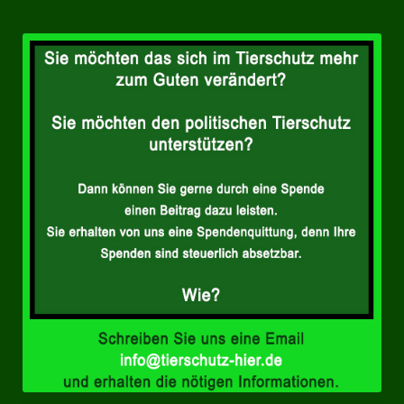
Landesverbände
Landesverband Nordrhein-Westfalen
Landesverband Thüringen
Landesverband Sachsen-Anhalt
Landesverband Sachsen
Landesverband Schleswig-Holstein
Landesverband Mecklenburg-Vorpommern
Landesverband Hamburg
Landesverband Berlin
Kommunale Gremien
Ratsfraktion Tierschutz Aktiv Neuss Jetzt!