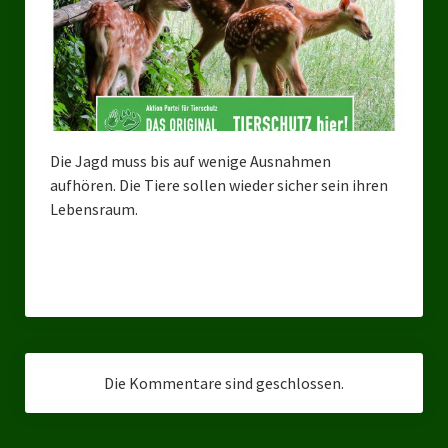
Bezirksverband Mettmann
Kreisverbände
Kreisverband Düsseldorf
Die Jagd muss bis auf wenige Ausnahmen
Kreisverband Neuss
aufhören. Die Tiere sollen wieder sicher sein ihren
Kreisverband Erkrath
Lebensraum.
Kreisverband Solingen
Kreisverband Duisburg
Kreisverband Gelsenkirchen
Kreisverband Oberhausen
Die Kommentare sind geschlossen.
Kreisverband Bottrop