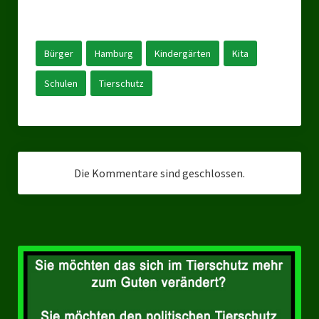
Ratsgruppe Freie Wähler Tierschutz PARTEI Düsseldorf
Ratsgruppe Tierschutz / DAL-WGD Duisburg
Bürger
Hamburg
Kindergärten
Kita
Ratsgruppe TIERSCHUTZ GUT Gelsenkirchen
Schulen
Tierschutz
Ratsgruppe DKP / TIERSCHUTZ Bottrop
Kreistagsgruppe TIERSCHUTZ hier! Mettmann
Wahlen
Die Kommentare sind geschlossen.
Kommunalwahl Nordrhein-Westfalen 2025
Unsere Oberbürgermeister-Kandidaten
Unsere Kandidaten für Duisburg
Europawahl 2024
Landtagswahl Thüringen 2024