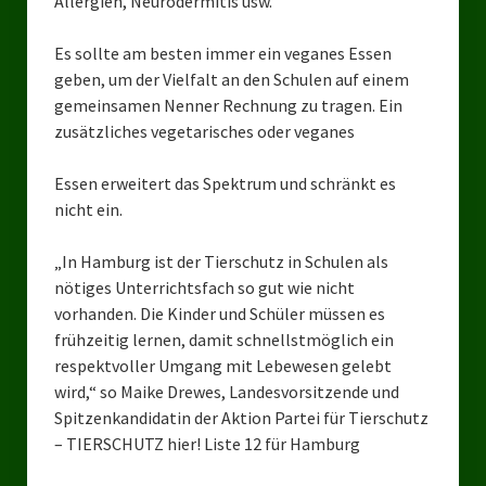
Allergien, Neurodermitis usw.
Landesverbände
Es sollte am besten immer ein veganes Essen
Landesverband Nordrhein-Westfalen
geben, um der Vielfalt an den Schulen auf einem
Landesverband Thüringen
gemeinsamen Nenner Rechnung zu tragen. Ein
zusätzliches vegetarisches oder veganes
Landesverband Sachsen-Anhalt
Essen erweitert das Spektrum und schränkt es
Landesverband Sachsen
nicht ein.
Landesverband Schleswig-Holstein
„In Hamburg ist der Tierschutz in Schulen als
Landesverband Mecklenburg-Vorpommern
nötiges Unterrichtsfach so gut wie nicht
vorhanden. Die Kinder und Schüler müssen es
Landesverband Hamburg
frühzeitig lernen, damit schnellstmöglich ein
respektvoller Umgang mit Lebewesen gelebt
Landesverband Berlin
wird,“ so Maike Drewes, Landesvorsitzende und
Spitzenkandidatin der Aktion Partei für Tierschutz
Kommunale Gremien
– TIERSCHUTZ hier! Liste 12 für Hamburg
Ratsfraktion Tierschutz Aktiv Neuss Jetzt!