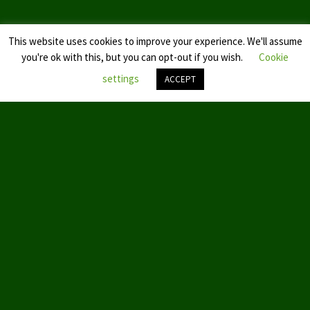
This website uses cookies to improve your experience. We'll assume
you're ok with this, but you can opt-out if you wish.
Cookie
settings
ACCEPT
Nach
oben
scroll
© 2019 by Aktion Partei für Tierschutz – TIERSCHUTZ hier!
ABOUT US