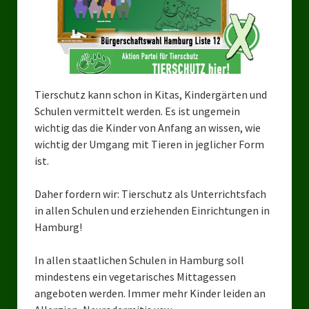
Bezirksverband Mettmann
Kreisverbände
Kreisverband Düsseldorf
Tierschutz kann schon in Kitas, Kindergärten und
Schulen vermittelt werden. Es ist ungemein
Kreisverband Neuss
wichtig das die Kinder von Anfang an wissen, wie
Kreisverband Erkrath
wichtig der Umgang mit Tieren in jeglicher Form
ist.
Kreisverband Solingen
Daher fordern wir: Tierschutz als Unterrichtsfach
Kreisverband Duisburg
in allen Schulen und erziehenden Einrichtungen in
Hamburg!
Kreisverband Gelsenkirchen
Kreisverband Oberhausen
In allen staatlichen Schulen in Hamburg soll
mindestens ein vegetarisches Mittagessen
Kreisverband Bottrop
angeboten werden. Immer mehr Kinder leiden an