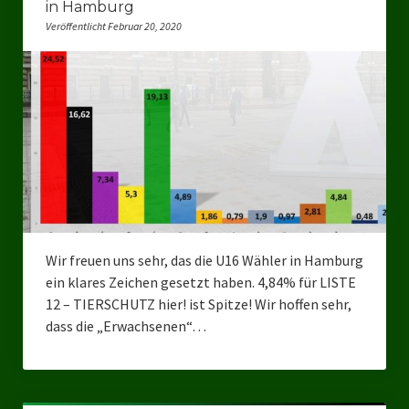
in Hamburg
Ratsgruppe Freie Wähler Tierschutz PARTEI Düsseldorf
Veröffentlicht Februar 20, 2020
Ratsgruppe Tierschutz / DAL-WGD Duisburg
Ratsgruppe TIERSCHUTZ GUT Gelsenkirchen
Ratsgruppe DKP / TIERSCHUTZ Bottrop
Kreistagsgruppe TIERSCHUTZ hier! Mettmann
Wahlen
Kommunalwahl Nordrhein-Westfalen 2025
Wir freuen uns sehr, das die U16 Wähler in Hamburg
ein klares Zeichen gesetzt haben. 4,84% für LISTE
Unsere Oberbürgermeister-Kandidaten
12 – TIERSCHUTZ hier! ist Spitze! Wir hoffen sehr,
dass die „Erwachsenen“…
Unsere Kandidaten für Duisburg
Europawahl 2024
Landtagswahl Thüringen 2024