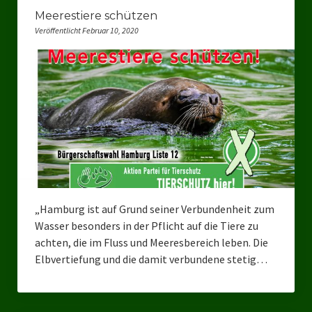
Meerestiere schützen
Landtagswahl Sachsen 2024
Veröffentlicht Februar 10, 2020
Landtagswahl Berlin 2021/23
Landtagswahl Mecklenburg – Vorpommern 2021
Landtagswahl Sachsen-Anhalt 2021
Kommunalwahl Nordrhein-Westfalen 2020
Bürgerschaftswahl Hamburg 2020
Landtagswahl Thüringen 2019
„Hamburg ist auf Grund seiner Verbundenheit zum
Wasser besonders in der Pflicht auf die Tiere zu
Europawahl 2019
achten, die im Fluss und Meeresbereich leben. Die
Elbvertiefung und die damit verbundene stetig…
Landtagswahl Nordrhein-Westfalen 2017
Impressum