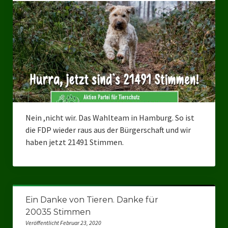
Bezirksverband Mettmann
Kreisverbände
Kreisverband Düsseldorf
Kreisverband Neuss
Kreisverband Erkrath
Nein ,nicht wir. Das Wahlteam in Hamburg. So ist
Kreisverband Solingen
die FDP wieder raus aus der Bürgerschaft und wir
haben jetzt 21491 Stimmen.
Kreisverband Duisburg
Kreisverband Gelsenkirchen
Kreisverband Oberhausen
Ein Danke von Tieren. Danke für
Kreisverband Bottrop
20035 Stimmen
Veröffentlicht Februar 23, 2020