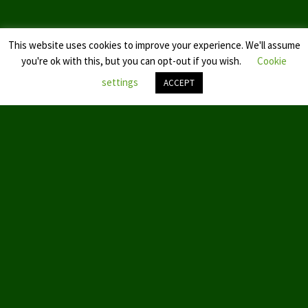
This website uses cookies to improve your experience. We'll assume
you're ok with this, but you can opt-out if you wish.
Cookie
settings
ACCEPT
Nach
oben
scroll
© 2019 by Aktion Partei für Tierschutz – TIERSCHUTZ hier!
ABOUT US