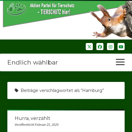
Endlich wählbar
Menü
öffnen
Startseite
Beiträge verschlagwortet als “Hamburg”
Wir über uns
Unsere Verbände
Hurra, verzählt
Bezirksverbände
Veröffentlicht Februar 25, 2020
Bezirksverband Ruhrparlamenrt