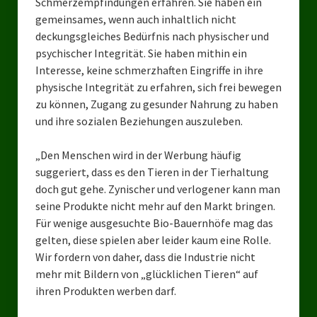
Schmerzempfindungen erfahren. Sie haben ein
Landesverband Sachsen-Anhalt
gemeinsames, wenn auch inhaltlich nicht
deckungsgleiches Bedürfnis nach physischer und
Landesverband Sachsen
psychischer Integrität. Sie haben mithin ein
Interesse, keine schmerzhaften Eingriffe in ihre
Landesverband Schleswig-Holstein
physische Integrität zu erfahren, sich frei bewegen
Landesverband Mecklenburg-Vorpommern
zu können, Zugang zu gesunder Nahrung zu haben
und ihre sozialen Beziehungen auszuleben.
Landesverband Hamburg
„Den Menschen wird in der Werbung häufig
Landesverband Berlin
suggeriert, dass es den Tieren in der Tierhaltung
doch gut gehe. Zynischer und verlogener kann man
Kommunale Gremien
seine Produkte nicht mehr auf den Markt bringen.
Ratsfraktion Tierschutz Aktiv Neuss Jetzt!
Für wenige ausgesuchte Bio-Bauernhöfe mag das
gelten, diese spielen aber leider kaum eine Rolle.
Ratsgruppe Freie Wähler Tierschutz PARTEI Düsseldorf
Wir fordern von daher, dass die Industrie nicht
mehr mit Bildern von „glücklichen Tieren“ auf
Ratsgruppe Tierschutz / DAL-WGD Duisburg
ihren Produkten werben darf.
Ratsgruppe TIERSCHUTZ GUT Gelsenkirchen