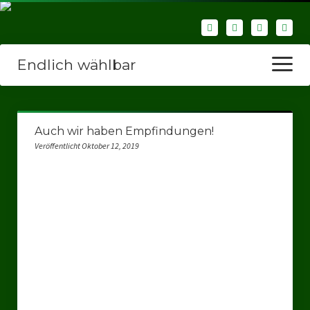
Endlich wählbar
Menü
öffnen
Startseite
Auch wir haben Empfindungen!
Wir über uns
Veröffentlicht Oktober 12, 2019
Unsere Verbände
Bezirksverbände
Bezirksverband Ruhrparlamenrt
Bezirksverband Mettmann
Kreisverbände