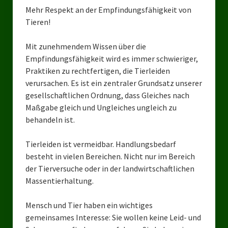
Kreisverband Düsseldorf
Mehr Respekt an der Empfindungsfähigkeit von
Tieren!
Kreisverband Neuss
Kreisverband Erkrath
Mit zunehmendem Wissen über die
Empfindungsfähigkeit wird es immer schwieriger,
Kreisverband Solingen
Praktiken zu rechtfertigen, die Tierleiden
verursachen. Es ist ein zentraler Grundsatz unserer
Kreisverband Duisburg
gesellschaftlichen Ordnung, dass Gleiches nach
Maßgabe gleich und Ungleiches ungleich zu
Kreisverband Gelsenkirchen
behandeln ist.
Kreisverband Oberhausen
Tierleiden ist vermeidbar. Handlungsbedarf
Kreisverband Bottrop
besteht in vielen Bereichen. Nicht nur im Bereich
der Tierversuche oder in der landwirtschaftlichen
Landesverbände
Massentierhaltung.
Landesverband Nordrhein-Westfalen
Mensch und Tier haben ein wichtiges
Landesverband Thüringen
gemeinsames Interesse: Sie wollen keine Leid- und