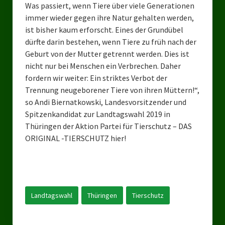
Was passiert, wenn Tiere über viele Generationen
Ratsgruppe DKP / TIERSCHUTZ Bottrop
immer wieder gegen ihre Natur gehalten werden,
ist bisher kaum erforscht. Eines der Grundübel
Kreistagsgruppe TIERSCHUTZ hier! Mettmann
dürfte darin bestehen, wenn Tiere zu früh nach der
Geburt von der Mutter getrennt werden. Dies ist
Wahlen
nicht nur bei Menschen ein Verbrechen. Daher
fordern wir weiter: Ein striktes Verbot der
Kommunalwahl Nordrhein-Westfalen 2025
Trennung neugeborener Tiere von ihren Müttern!“,
Unsere Oberbürgermeister-Kandidaten
so Andi Biernatkowski, Landesvorsitzender und
Spitzenkandidat zur Landtagswahl 2019 in
Unsere Kandidaten für Duisburg
Thüringen der Aktion Partei für Tierschutz – DAS
ORIGINAL -TIERSCHUTZ hier!
Europawahl 2024
Landtagswahl Thüringen 2024
Landtagswahl Sachsen 2024
Landtagswahl
Thüringen
Tierschutz
Landtagswahl Berlin 2021/23