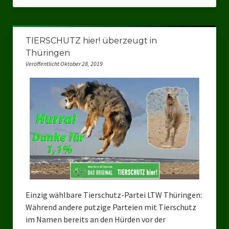
Ratsgruppe Freie Wähler Tierschutz PARTEI Düsseldorf
Ratsgruppe Tierschutz / DAL-WGD Duisburg
TIERSCHUTZ hier! überzeugt in
Thüringen
Ratsgruppe TIERSCHUTZ GUT Gelsenkirchen
Veröffentlicht Oktober 28, 2019
Ratsgruppe DKP / TIERSCHUTZ Bottrop
Kreistagsgruppe TIERSCHUTZ hier! Mettmann
Wahlen
Kommunalwahl Nordrhein-Westfalen 2025
Unsere Oberbürgermeister-Kandidaten
Unsere Kandidaten für Duisburg
Einzig wählbare Tierschutz-Partei LTW Thüringen:
Europawahl 2024
Während andere putzige Parteien mit Tierschutz
im Namen bereits an den Hürden vor der
Landtagswahl Thüringen 2024