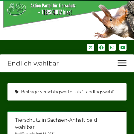
Endlich wählbar
Menü
öffnen
Startseite
Beiträge verschlagwortet als “Landtagswahl”
Wir über uns
Unsere Verbände
Tierschutz in Sachsen-Anhalt bald
Bezirksverbände
wählbar
Bezirksverband Ruhrparlamenrt
Veröffentlicht April 14, 2021