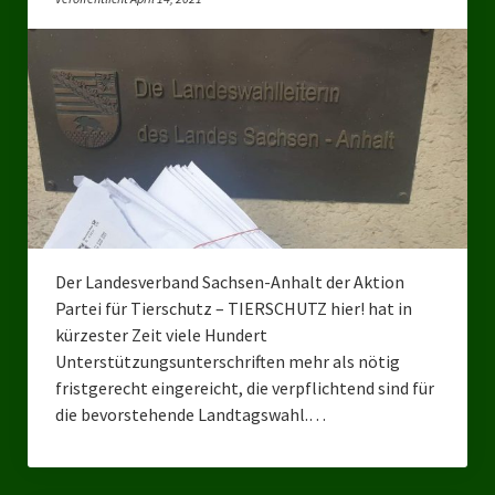
Bezirksverband Mettmann
Kreisverbände
Kreisverband Düsseldorf
Kreisverband Neuss
Kreisverband Erkrath
Kreisverband Solingen
Der Landesverband Sachsen-Anhalt der Aktion
Partei für Tierschutz – TIERSCHUTZ hier! hat in
Kreisverband Duisburg
kürzester Zeit viele Hundert
Unterstützungsunterschriften mehr als nötig
Kreisverband Gelsenkirchen
fristgerecht eingereicht, die verpflichtend sind für
Kreisverband Oberhausen
die bevorstehende Landtagswahl.…
Kreisverband Bottrop