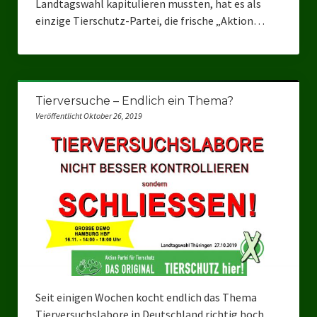
Landtagswahl kapitulieren mussten, hat es als
einzige Tierschutz-Partei, die frische „Aktion…
Landtagswahl Sachsen 2024
Landtagswahl Berlin 2021/23
Landtagswahl Mecklenburg – Vorpommern 2021
Tierversuche – Endlich ein Thema?
Landtagswahl Sachsen-Anhalt 2021
Veröffentlicht Oktober 26, 2019
Kommunalwahl Nordrhein-Westfalen 2020
Bürgerschaftswahl Hamburg 2020
Landtagswahl Thüringen 2019
Europawahl 2019
Landtagswahl Nordrhein-Westfalen 2017
Impressum
Seit einigen Wochen kocht endlich das Thema
Tierversuchslabore in Deutschland richtig hoch.