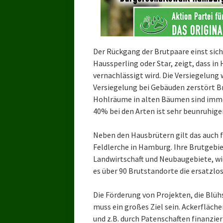
Der Rückgang der Brutpaare einst sich
Haussperling oder Star, zeigt, dass i
vernachlässigt wird. Die Versiegelung 
Versiegelung bei Gebäuden zerstört B
Hohlräume in alten Bäumen sind imme
40% bei den Arten ist sehr beunruhige
Neben den Hausbrütern gilt das auch f
Feldlerche in Hamburg. Ihre Brutgebi
Landwirtschaft und Neubaugebiete, wie 
es über 90 Brutstandorte die ersatzlo
Die Förderung von Projekten, die Blüh
muss ein großes Ziel sein. Ackerfläc
und z.B. durch Patenschaften finanzie