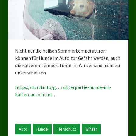
Bezirksverband Mettmann
Kreisverbände
Kreisverband Düsseldorf
Kreisverband Neuss
Nicht nur die heißen Sommertemperaturen
können für Hunde im Auto zur Gefahr werden, auch
Kreisverband Erkrath
die kälteren Temperaturen im Winter sind nicht zu
unterschätzen.
Kreisverband Solingen
https://hund.info/g…/zitterpartie-hunde-im-
Kreisverband Duisburg
kalten-auto.html…
Kreisverband Gelsenkirchen
Kreisverband Oberhausen
Kreisverband Bottrop
Auto
Hunde
Tierschutz
Winter