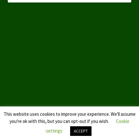
Landtagswahl Sachsen 2024
Landtagswahl Berlin 2021/23
Landtagswahl Mecklenburg – Vorpommern 2021
Landtagswahl Sachsen-Anhalt 2021
Kommunalwahl Nordrhein-Westfalen 2020
Bürgerschaftswahl Hamburg 2020
Landtagswahl Thüringen 2019
Europawahl 2019
This website uses cookies to improve your experience. We'll assume
Landtagswahl Nordrhein-Westfalen 2017
you're ok with this, but you can opt-out if you wish.
Cookie
Impressum
settings
ACCEPT