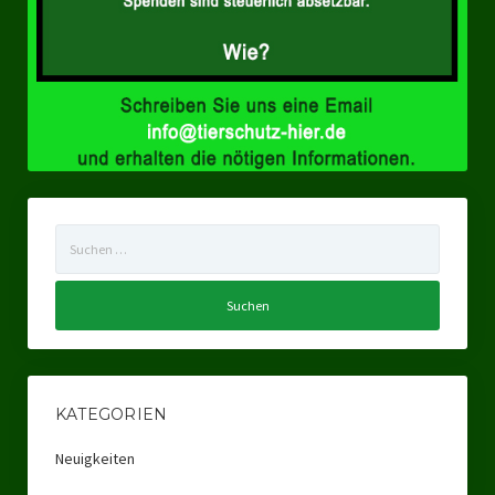
Ratsgruppe Freie Wähler Tierschutz PARTEI Düsseldorf
Ratsgruppe Tierschutz / DAL-WGD Duisburg
Ratsgruppe TIERSCHUTZ GUT Gelsenkirchen
Ratsgruppe DKP / TIERSCHUTZ Bottrop
Kreistagsgruppe TIERSCHUTZ hier! Mettmann
Suchen
Wahlen
nach:
Kommunalwahl Nordrhein-Westfalen 2025
Unsere Oberbürgermeister-Kandidaten
Unsere Kandidaten für Duisburg
KATEGORIEN
Europawahl 2024
Neuigkeiten
Landtagswahl Thüringen 2024