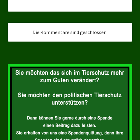
Landesverbände
Landesverband Nordrhein-Westfalen
Landesverband Thüringen
Die Kommentare sind geschlossen.
Landesverband Sachsen-Anhalt
Landesverband Sachsen
Landesverband Schleswig-Holstein
Landesverband Mecklenburg-Vorpommern
Landesverband Hamburg
Landesverband Berlin
Kommunale Gremien
Ratsfraktion Tierschutz Aktiv Neuss Jetzt!