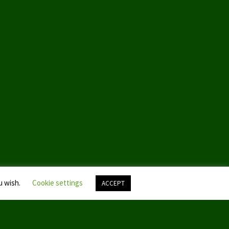
u wish.
Cookie settings
ACCEPT
Nach
oben
scroll