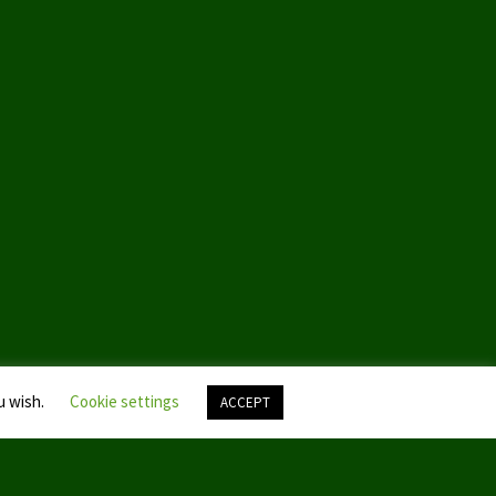
u wish.
Cookie settings
ACCEPT
Nach
oben
scroll