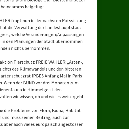
Rheindamms beigefügt.
HLER fragt nun in der nächsten Ratssitzung
 hat die Verwaltung der Landeshauptstadt
eagiert, welche Veränderungen/Anpassungen
D in den Planungen der Stadt übernommen
ründen nicht übernommen.
raktion Tierschutz FREIE WÄHLER: „Arten-,
ichts des Klimawandels und den bitteren
artenschutzrat IPBES Anfang Mai in Paris
en. Wenn der BUND vor drei Monaten zum
ienenfauna in Himmelgeist den
llen wir wissen, ob und wie es weitergeht.
eine die Probleme von Flora, Fauna, Habitat
n und muss seinen Beitrag, auch zur
ss aber auch vieles europäisch angestossen