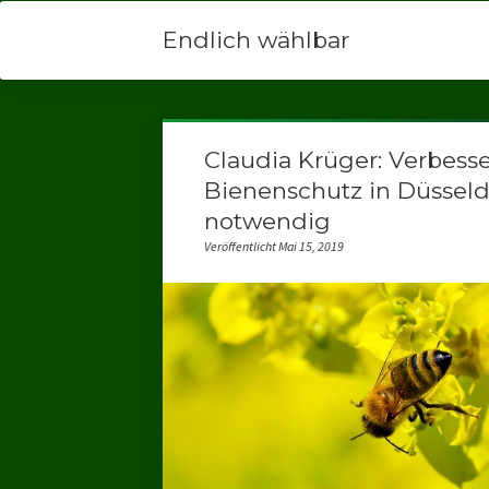
Endlich wählbar
Claudia Krüger: Verbess
Bienenschutz in Düsseld
notwendig
Veröffentlicht Mai 15, 2019