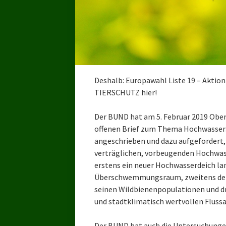
Deshalb: Europawahl Liste 19 – Aktion
TIERSCHUTZ hier!
Der BUND hat am 5. Februar 2019 Obe
offenen Brief zum Thema Hochwasser
angeschrieben und dazu aufgefordert, 
verträglichen, vorbeugenden Hochwas
erstens ein neuer Hochwasserdeich la
Überschwemmungsraum, zweitens der 
seinen Wildbienenpopulationen und dr
und stadtklimatisch wertvollen Fluss
Der BUND hat auch die Untersuchungen