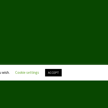
u wish.
Cookie settings
ACCEPT
Nach
oben
scroll