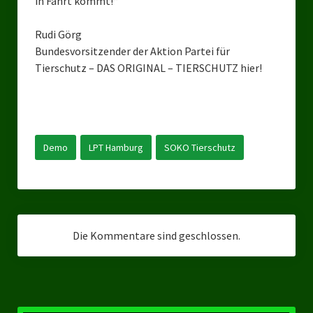
in Fahrt kommt!“
Landesverbände
Rudi Görg
Landesverband Nordrhein-Westfalen
Bundesvorsitzender der Aktion Partei für
Landesverband Thüringen
Tierschutz – DAS ORIGINAL – TIERSCHUTZ hier!
Landesverband Sachsen-Anhalt
Landesverband Sachsen
Demo
LPT Hamburg
SOKO Tierschutz
Landesverband Schleswig-Holstein
Landesverband Mecklenburg-Vorpommern
Landesverband Hamburg
Die Kommentare sind geschlossen.
Landesverband Berlin
Kommunale Gremien
Ratsfraktion Tierschutz Aktiv Neuss Jetzt!