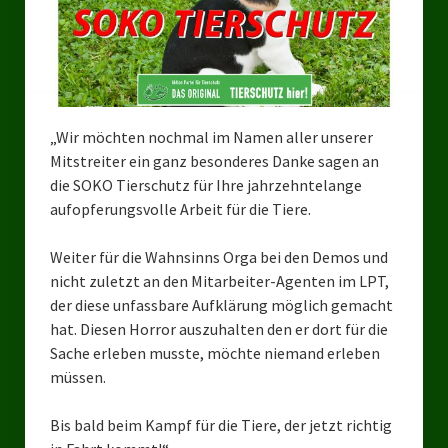
Bezirksverband Mettmann
Kreisverbände
Kreisverband Düsseldorf
„Wir möchten nochmal im Namen aller unserer
Mitstreiter ein ganz besonderes Danke sagen an
Kreisverband Neuss
die SOKO Tierschutz für Ihre jahrzehnte
lange
Kreisverband Erkrath
aufopferungsvolle Arbeit für die Tiere.
Kreisverband Solingen
Weiter für die Wahnsinns Orga bei den Demos und
nicht zuletzt an den Mitarbeiter-Agenten im LPT,
Kreisverband Duisburg
der diese unfassbare Aufklärung möglich gemacht
hat. Diesen Horror auszuhalten den er dort für die
Kreisverband Gelsenkirchen
Sache erleben musste, möchte niemand erleben
Kreisverband Oberhausen
müssen.
Kreisverband Bottrop
Bis bald beim Kampf für die Tiere, der jetzt richtig