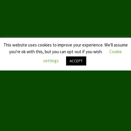
Datenschutzerklärung
This website uses cookies to improve your experience. We'll assume
you're ok with this, but you can opt-out if you wish.
Cookie
settings
ACCEPT
Nach
oben
scroll