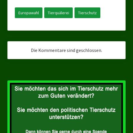
Landesverbände
Europawahl
Tierquälerei
Tierschutz
Landesverband Nordrhein-Westfalen
Landesverband Thüringen
Landesverband Sachsen-Anhalt
Die Kommentare sind geschlossen.
Landesverband Sachsen
Landesverband Schleswig-Holstein
Landesverband Mecklenburg-Vorpommern
Landesverband Hamburg
Landesverband Berlin
Kommunale Gremien
Ratsfraktion Tierschutz Aktiv Neuss Jetzt!