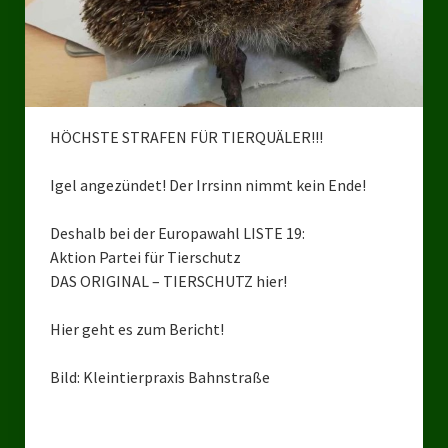
Bezirksverband Mettmann
Kreisverbände
Kreisverband Düsseldorf
HÖCHSTE STRAFEN FÜR TIERQUÄLER!!!
Kreisverband Neuss
Igel angezündet! Der Irrsinn nimmt kein Ende!
Kreisverband Erkrath
Deshalb bei der Europawahl LISTE 19:
Kreisverband Solingen
Aktion Partei für Tierschutz
DAS ORIGINAL – TIERSCHUTZ hier!
Kreisverband Duisburg
Hier geht es zum Bericht!
Kreisverband Gelsenkirchen
Kreisverband Oberhausen
Bild: Kleintierpraxis Bahnstraße
Kreisverband Bottrop