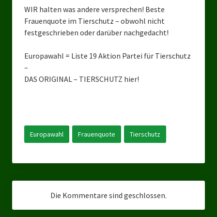
Kreisverband Düsseldorf
WIR halten was andere versprechen! Beste
Frauenquote im Tierschutz – obwohl nicht
Kreisverband Neuss
festgeschrieben oder darüber nachgedacht!
Kreisverband Erkrath
Europawahl = Liste 19 Aktion Partei für Tierschutz
Kreisverband Solingen
–
DAS ORIGINAL – TIERSCHUTZ hier!
Kreisverband Duisburg
Kreisverband Gelsenkirchen
Kreisverband Oberhausen
Europawahl
Frauenquote
Tierschutz
Kreisverband Bottrop
Landesverbände
Landesverband Nordrhein-Westfalen
Die Kommentare sind geschlossen.
Landesverband Thüringen