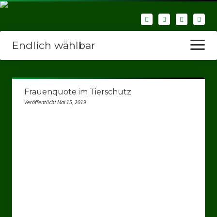
Endlich wählbar
Menü
öffnen
Startseite
Frauenquote im Tierschutz
Wir über uns
Veröffentlicht Mai 15, 2019
Unsere Verbände
Bezirksverbände
Bezirksverband Ruhrparlamenrt
Bezirksverband Mettmann
Kreisverbände