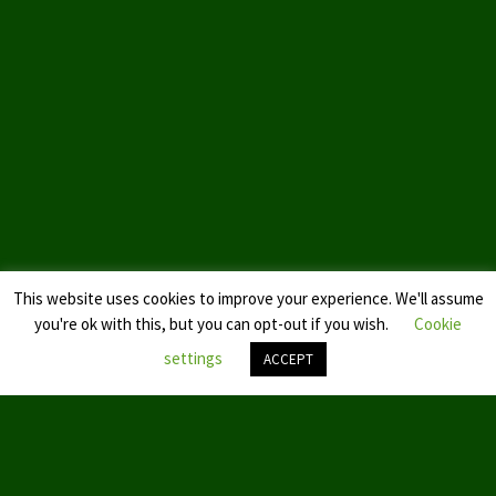
Ratsgruppe DKP / TIERSCHUTZ Bottrop
Kreistagsgruppe TIERSCHUTZ hier! Mettmann
Wahlen
Kommunalwahl Nordrhein-Westfalen 2025
Unsere Oberbürgermeister-Kandidaten
Unsere Kandidaten für Duisburg
This website uses cookies to improve your experience. We'll assume
Europawahl 2024
you're ok with this, but you can opt-out if you wish.
Cookie
settings
ACCEPT
Landtagswahl Thüringen 2024
Landtagswahl Sachsen 2024
Nach
oben
scroll
Landtagswahl Berlin 2021/23