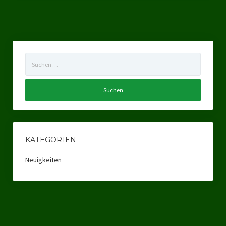
Landesverband Sachsen-Anhalt
Landesverband Sachsen
Landesverband Schleswig-Holstein
Suchen
nach:
Landesverband Mecklenburg-Vorpommern
Landesverband Hamburg
Landesverband Berlin
Kommunale Gremien
KATEGORIEN
Ratsfraktion Tierschutz Aktiv Neuss Jetzt!
Neuigkeiten
Ratsgruppe Freie Wähler Tierschutz PARTEI Düsseldorf
Ratsgruppe Tierschutz / DAL-WGD Duisburg
Ratsgruppe TIERSCHUTZ GUT Gelsenkirchen