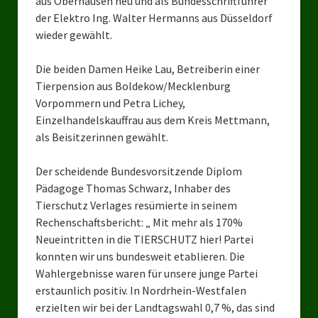
aus Oberhausen neu und als Bundesschriftführer
Landesverbände
der Elektro Ing. Walter Hermanns aus Düsseldorf
wieder gewählt.
Landesverband Nordrhein-Westfalen
Landesverband Thüringen
Die beiden Damen Heike Lau, Betreiberin einer
Tierpension aus Boldekow/Mecklenburg
Landesverband Sachsen-Anhalt
Vorpommern und Petra Lichey,
Einzelhandelskauffrau aus dem Kreis Mettmann,
Landesverband Sachsen
als Beisitzerinnen gewählt.
Landesverband Schleswig-Holstein
Der scheidende Bundesvorsitzende Diplom
Landesverband Mecklenburg-Vorpommern
Pädagoge Thomas Schwarz, Inhaber des
Tierschutz Verlages resümierte in seinem
Landesverband Hamburg
Rechenschaftsbericht: „ Mit mehr als 170%
Neueintritten in die TIERSCHUTZ hier! Partei
Landesverband Berlin
konnten wir uns bundesweit etablieren. Die
Wahlergebnisse waren für unsere junge Partei
Kommunale Gremien
erstaunlich positiv. In Nordrhein-Westfalen
Ratsfraktion Tierschutz Aktiv Neuss Jetzt!
erzielten wir bei der Landtagswahl 0,7 %, das sind