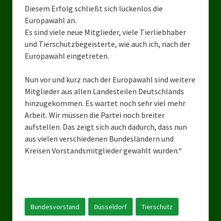
Diesem Erfolg schließt sich lückenlos die
Landtagswahl Sachsen 2024
Europawahl an.
Es sind viele neue Mitglieder, viele Tierliebhaber
Landtagswahl Berlin 2021/23
und Tierschutzbegeisterte, wie auch ich, nach der
Europawahl eingetreten.
Landtagswahl Mecklenburg – Vorpommern 2021
Nun vor und kurz nach der Europawahl sind weitere
Landtagswahl Sachsen-Anhalt 2021
Mitglieder aus allen Landesteilen Deutschlands
Kommunalwahl Nordrhein-Westfalen 2020
hinzugekommen. Es wartet noch sehr viel mehr
Arbeit. Wir müssen die Partei noch breiter
Bürgerschaftswahl Hamburg 2020
aufstellen. Das zeigt sich auch dadurch, dass nun
aus vielen verschiedenen Bundesländern und
Landtagswahl Thüringen 2019
Kreisen Vorstandsmitglieder gewählt wurden.“
Europawahl 2019
Landtagswahl Nordrhein-Westfalen 2017
Impressum
Bundesvorstand
Düsseldorf
Tierschutz