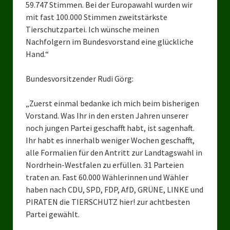
59.747 Stimmen. Bei der Europawahl wurden wir
Ratsgruppe Freie Wähler Tierschutz PARTEI Düsseldorf
mit fast 100.000 Stimmen zweitstärkste
Tierschutzpartei. Ich wünsche meinen
Ratsgruppe Tierschutz / DAL-WGD Duisburg
Nachfolgern im Bundesvorstand eine glückliche
Hand.“
Ratsgruppe TIERSCHUTZ GUT Gelsenkirchen
Ratsgruppe DKP / TIERSCHUTZ Bottrop
Bundesvorsitzender Rudi Görg:
Kreistagsgruppe TIERSCHUTZ hier! Mettmann
„Zuerst einmal bedanke ich mich beim bisherigen
Vorstand. Was Ihr in den ersten Jahren unserer
Wahlen
noch jungen Partei geschafft habt, ist sagenhaft.
Ihr habt es innerhalb weniger Wochen geschafft,
Kommunalwahl Nordrhein-Westfalen 2025
alle Formalien für den Antritt zur Landtagswahl in
Unsere Oberbürgermeister-Kandidaten
Nordrhein-Westfalen zu erfüllen. 31 Parteien
traten an. Fast 60.000 Wählerinnen und Wähler
Unsere Kandidaten für Duisburg
haben nach CDU, SPD, FDP, AfD, GRÜNE, LINKE und
PIRATEN die TIERSCHUTZ hier! zur achtbesten
Europawahl 2024
Partei gewählt.
Landtagswahl Thüringen 2024