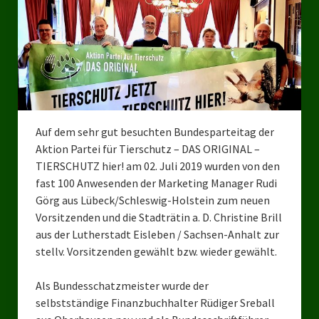
Bezirksverband Mettmann
Kreisverbände
Kreisverband Düsseldorf
Kreisverband Neuss
Auf dem sehr gut besuchten Bundesparteitag der
Kreisverband Erkrath
Aktion Partei für Tierschutz – DAS ORIGINAL –
TIERSCHUTZ hier! am 02. Juli 2019 wurden von den
Kreisverband Solingen
fast 100 Anwesenden der Marketing Manager Rudi
Görg aus Lübeck/Schleswig-Holstein zum neuen
Kreisverband Duisburg
Vorsitzenden und die Stadträtin a. D. Christine Brill
aus der Lutherstadt Eisleben / Sachsen-Anhalt zur
Kreisverband Gelsenkirchen
stellv. Vorsitzenden gewählt bzw. wieder gewählt.
Kreisverband Oberhausen
Als Bundesschatzmeister wurde der
Kreisverband Bottrop
selbstständige Finanzbuchhalter Rüdiger Sreball