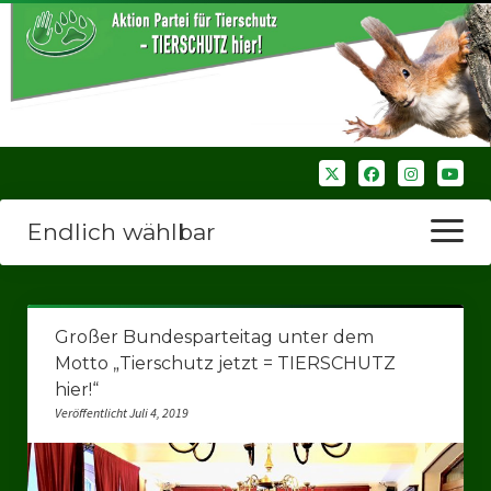
Endlich wählbar
Menü
öffnen
Startseite
Großer Bundesparteitag unter dem
Wir über uns
Motto „Tierschutz jetzt = TIERSCHUTZ
hier!“
Unsere Verbände
Veröffentlicht Juli 4, 2019
Bezirksverbände
Bezirksverband Ruhrparlamenrt