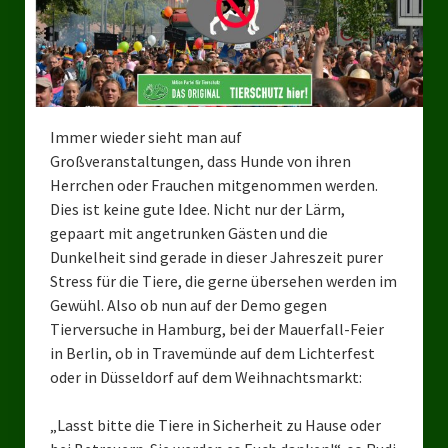
Bezirksverband Mettmann
Kreisverbände
Kreisverband Düsseldorf
Immer wieder sieht man auf
Großveranstaltungen, dass Hunde von ihren
Kreisverband Neuss
Herrchen oder Frauchen mitgenommen werden.
Kreisverband Erkrath
Dies ist keine gute Idee. Nicht nur der Lärm,
gepaart mit angetrunken Gästen und die
Kreisverband Solingen
Dunkelheit sind gerade in dieser Jahreszeit purer
Stress für die Tiere, die gerne übersehen werden im
Kreisverband Duisburg
Gewühl. Also ob nun auf der Demo gegen
Tierversuche in Hamburg, bei der Mauerfall-Feier
Kreisverband Gelsenkirchen
in Berlin, ob in Travemünde auf dem Lichterfest
Kreisverband Oberhausen
oder in Düsseldorf auf dem Weihnachtsmarkt:
Kreisverband Bottrop
„Lasst bitte die Tiere in Sicherheit zu Hause oder