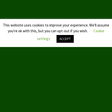
Datenschutzerklärung
This website uses cookies to improve your experience. We'll assume
you're ok with this, but you can opt-out if you wish.
Cookie
settings
ACCEPT
Nach
oben
scroll
© 2019 by Aktion Partei für Tierschutz – TIERSCHUTZ hier!