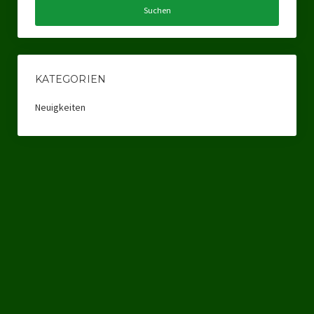
Landtagswahl Sachsen 2024
Landtagswahl Berlin 2021/23
KATEGORIEN
Landtagswahl Mecklenburg – Vorpommern 2021
Neuigkeiten
Landtagswahl Sachsen-Anhalt 2021
Kommunalwahl Nordrhein-Westfalen 2020
Bürgerschaftswahl Hamburg 2020
Landtagswahl Thüringen 2019
Europawahl 2019
Landtagswahl Nordrhein-Westfalen 2017
Impressum