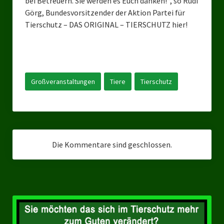
bei Betreuern. Sie werden es Euch danken!“, so Rudi
Landesverbände
Görg, Bundesvorsitzender der Aktion Partei für
Tierschutz – DAS ORIGINAL – TIERSCHUTZ hier!
Landesverband Nordrhein-Westfalen
Landesverband Thüringen
Landesverband Sachsen-Anhalt
Großveranstaltungen
Tiere
Tierschutz
Landesverband Sachsen
Landesverband Schleswig-Holstein
Landesverband Mecklenburg-Vorpommern
Die Kommentare sind geschlossen.
Landesverband Hamburg
Landesverband Berlin
Kommunale Gremien
Ratsfraktion Tierschutz Aktiv Neuss Jetzt!