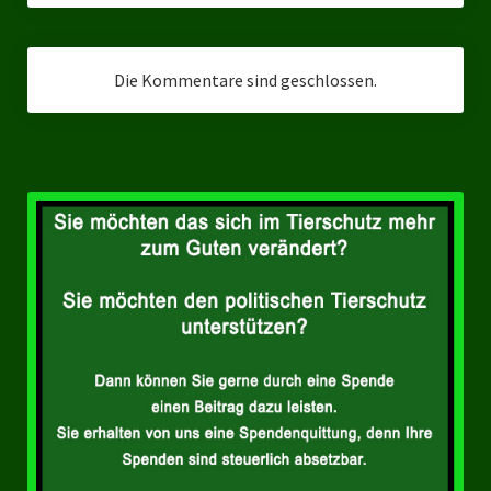
Landesverbände
Landesverband Nordrhein-Westfalen
Die Kommentare sind geschlossen.
Landesverband Thüringen
Landesverband Sachsen-Anhalt
Landesverband Sachsen
Landesverband Schleswig-Holstein
Landesverband Mecklenburg-Vorpommern
Landesverband Hamburg
Landesverband Berlin
Kommunale Gremien
Ratsfraktion Tierschutz Aktiv Neuss Jetzt!