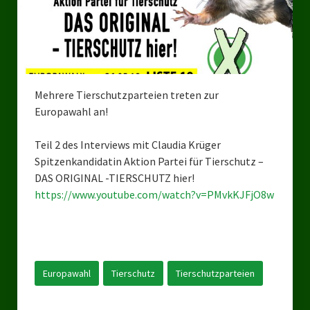
Bezirksverband Mettmann
Kreisverbände
Kreisverband Düsseldorf
Mehrere Tierschutzparteien treten zur
Europawahl an!
Kreisverband Neuss
Kreisverband Erkrath
Teil 2 des Interviews mit Claudia Krüger
Spitzenkandidatin Aktion Partei für Tierschutz –
Kreisverband Solingen
DAS ORIGINAL -TIERSCHUTZ hier!
https://www.youtube.com/watch?v=PMvkKJFjO8w
Kreisverband Duisburg
Kreisverband Gelsenkirchen
Kreisverband Oberhausen
Europawahl
Tierschutz
Tierschutzparteien
Kreisverband Bottrop