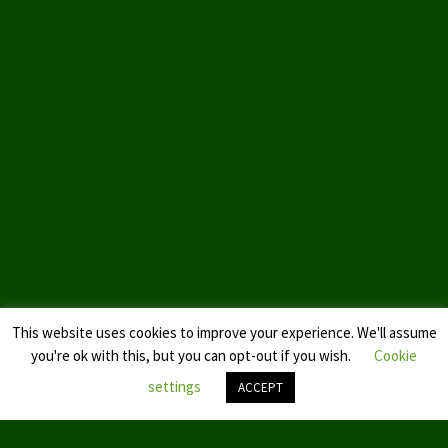
Landtagswahl Sachsen 2024
Landtagswahl Berlin 2021/23
Landtagswahl Mecklenburg – Vorpommern 2021
Landtagswahl Sachsen-Anhalt 2021
Kommunalwahl Nordrhein-Westfalen 2020
Bürgerschaftswahl Hamburg 2020
Landtagswahl Thüringen 2019
This website uses cookies to improve your experience. We'll assume
Europawahl 2019
you're ok with this, but you can opt-out if you wish.
Cookie
Landtagswahl Nordrhein-Westfalen 2017
settings
ACCEPT
Impressum
Nach