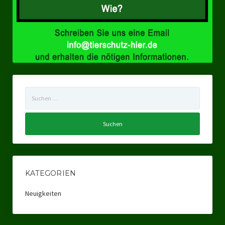
Ratsgruppe Freie Wähler Tierschutz PARTEI Düsseldorf
Ratsgruppe Tierschutz / DAL-WGD Duisburg
Ratsgruppe TIERSCHUTZ GUT Gelsenkirchen
Ratsgruppe DKP / TIERSCHUTZ Bottrop
Suchen
Kreistagsgruppe TIERSCHUTZ hier! Mettmann
nach:
Wahlen
Kommunalwahl Nordrhein-Westfalen 2025
Unsere Oberbürgermeister-Kandidaten
KATEGORIEN
Unsere Kandidaten für Duisburg
Neuigkeiten
Europawahl 2024
Landtagswahl Thüringen 2024