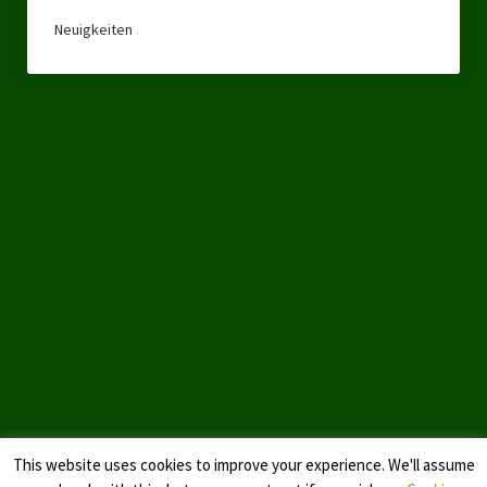
Neuigkeiten
Landtagswahl Sachsen 2024
Landtagswahl Berlin 2021/23
Landtagswahl Mecklenburg – Vorpommern 2021
Landtagswahl Sachsen-Anhalt 2021
Kommunalwahl Nordrhein-Westfalen 2020
Bürgerschaftswahl Hamburg 2020
Landtagswahl Thüringen 2019
Europawahl 2019
Landtagswahl Nordrhein-Westfalen 2017
Impressum
This website uses cookies to improve your experience. We'll assume