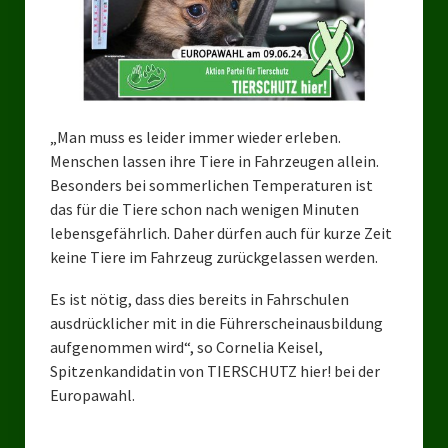
Bezirksverband Mettmann
Kreisverbände
Kreisverband Düsseldorf
„Man muss es leider immer wieder erleben.
Menschen lassen ihre Tiere in Fahrzeugen allein.
Kreisverband Neuss
Besonders bei sommerlichen Temperaturen ist
Kreisverband Erkrath
das für die Tiere schon nach wenigen Minuten
lebensgefährlich. Daher dürfen auch für kurze Zeit
Kreisverband Solingen
keine Tiere im Fahrzeug zurückgelassen werden.
Kreisverband Duisburg
Es ist nötig, dass dies bereits in Fahrschulen
ausdrücklicher mit in die Führerscheinausbildung
Kreisverband Gelsenkirchen
aufgenommen wird“, so Cornelia Keisel,
Spitzenkandidatin von TIERSCHUTZ hier! bei der
Kreisverband Oberhausen
Europawahl.
Kreisverband Bottrop