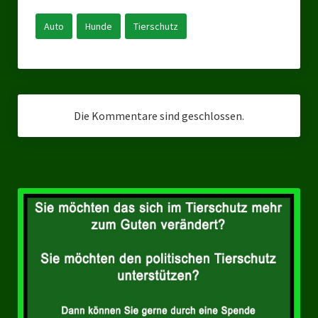
Landesverbände
Auto
Hunde
Tierschutz
Landesverband Nordrhein-Westfalen
Landesverband Thüringen
Landesverband Sachsen-Anhalt
Die Kommentare sind geschlossen.
Landesverband Sachsen
Landesverband Schleswig-Holstein
Landesverband Mecklenburg-Vorpommern
Landesverband Hamburg
Landesverband Berlin
Kommunale Gremien
Ratsfraktion Tierschutz Aktiv Neuss Jetzt!