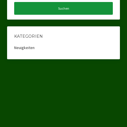
Ratsgruppe Freie Wähler Tierschutz PARTEI Düsseldorf
Ratsgruppe Tierschutz / DAL-WGD Duisburg
Ratsgruppe TIERSCHUTZ GUT Gelsenkirchen
KATEGORIEN
Ratsgruppe DKP / TIERSCHUTZ Bottrop
Neuigkeiten
Kreistagsgruppe TIERSCHUTZ hier! Mettmann
Wahlen
Kommunalwahl Nordrhein-Westfalen 2025
Unsere Oberbürgermeister-Kandidaten
Unsere Kandidaten für Duisburg
Europawahl 2024
Landtagswahl Thüringen 2024