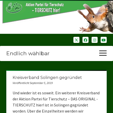
Endlich wählbar
Menü
öffnen
Startseite
Kreisverband Solingen gegründet
Wir über uns
Veröffentlicht September 5, 2019
Unsere Verbände
Und wieder ist es soweit. Ein weiterer Kreisverband
der Aktion Partei für Tierschutz – DAS ORIGINAL -
Bezirksverbände
TIERSCHUTZ hier! ist in Solingen gegründet
worden. Über die Einzelheiten werden wir
Bezirksverband Ruhrparlamenrt