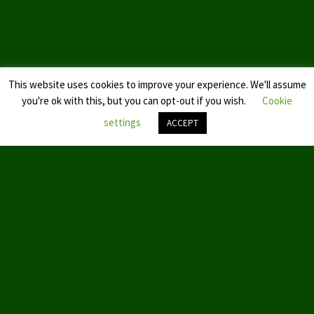
Landtagswahl Sachsen 2024
Landtagswahl Berlin 2021/23
This website uses cookies to improve your experience. We'll assume
Landtagswahl Mecklenburg – Vorpommern 2021
you're ok with this, but you can opt-out if you wish.
Cookie
Landtagswahl Sachsen-Anhalt 2021
settings
ACCEPT
Kommunalwahl Nordrhein-Westfalen 2020
Nach
oben
Bürgerschaftswahl Hamburg 2020
scroll
Landtagswahl Thüringen 2019
Europawahl 2019
Landtagswahl Nordrhein-Westfalen 2017
Impressum
© 2019 by Aktion Partei für Tierschutz – TIERSCHUTZ hier!