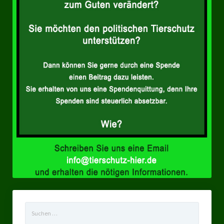
Landesverbände
Landesverband Nordrhein-Westfalen
Landesverband Thüringen
Landesverband Sachsen-Anhalt
Landesverband Sachsen
Landesverband Schleswig-Holstein
Landesverband Mecklenburg-Vorpommern
Landesverband Hamburg
Landesverband Berlin
Kommunale Gremien
Suchen
Ratsfraktion Tierschutz Aktiv Neuss Jetzt!
nach: