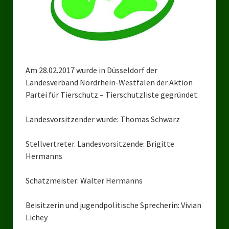
Bezirksverband Mettmann
Kreisverbände
Kreisverband Düsseldorf
Am 28.02.2017 wurde in Düsseldorf der
Landesverband Nordrhein-Westfalen der Aktion
Kreisverband Neuss
Partei für Tierschutz – Tierschutzliste gegründet.
Kreisverband Erkrath
Landesvorsitzender wurde: Thomas Schwarz
Kreisverband Solingen
Stellvertreter. Landesvorsitzende: Brigitte
Kreisverband Duisburg
Hermanns
Kreisverband Gelsenkirchen
Schatzmeister: Walter Hermanns
Kreisverband Oberhausen
Beisitzerin und jugendpolitische Sprecherin: Vivian
Kreisverband Bottrop
Lichey