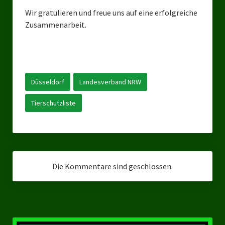
Landesverbände
Wir gratulieren und freue uns auf eine erfolgreiche
Zusammenarbeit.
Landesverband Nordrhein-Westfalen
Landesverband Thüringen
Landesverband Sachsen-Anhalt
Düsseldorf
Landesverband NRW
Landesverband Sachsen
Tierschutzliste
Landesverband Schleswig-Holstein
Landesverband Mecklenburg-Vorpommern
Landesverband Hamburg
Die Kommentare sind geschlossen.
Landesverband Berlin
Kommunale Gremien
Ratsfraktion Tierschutz Aktiv Neuss Jetzt!