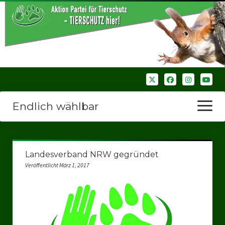
Endlich wählbar
Menü
öffnen
Startseite
Landesverband NRW gegründet
Wir über uns
Veröffentlicht März 1, 2017
Unsere Verbände
Bezirksverbände
Bezirksverband Ruhrparlamenrt