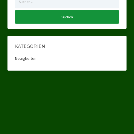
nach:
Landtagswahl Sachsen 2024
Landtagswahl Berlin 2021/23
Landtagswahl Mecklenburg – Vorpommern 2021
KATEGORIEN
Landtagswahl Sachsen-Anhalt 2021
Neuigkeiten
Kommunalwahl Nordrhein-Westfalen 2020
Bürgerschaftswahl Hamburg 2020
Landtagswahl Thüringen 2019
Europawahl 2019
Landtagswahl Nordrhein-Westfalen 2017
Impressum