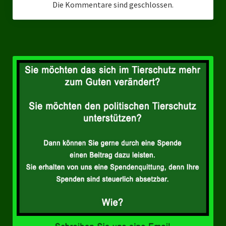
Die Kommentare sind geschlossen.
Ratsgruppe Freie Wähler Tierschutz PARTEI Düsseldorf
Ratsgruppe Tierschutz / DAL-WGD Duisburg
Ratsgruppe TIERSCHUTZ GUT Gelsenkirchen
Ratsgruppe DKP / TIERSCHUTZ Bottrop
Kreistagsgruppe TIERSCHUTZ hier! Mettmann
Wahlen
Kommunalwahl Nordrhein-Westfalen 2025
Unsere Oberbürgermeister-Kandidaten
Unsere Kandidaten für Duisburg
Europawahl 2024
Landtagswahl Thüringen 2024