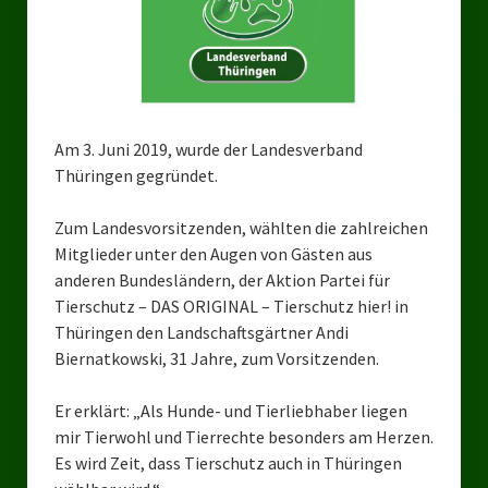
Bezirksverband Mettmann
Kreisverbände
Kreisverband Düsseldorf
Am 3. Juni 2019, wurde der Landesverband
Thüringen gegründet.
Kreisverband Neuss
Kreisverband Erkrath
Zum Landesvorsitzenden, wählten die zahlreichen
Mitglieder unter den Augen von Gästen aus
Kreisverband Solingen
anderen Bundesländern, der Aktion Partei für
Tierschutz – DAS ORIGINAL – Tierschutz hier! in
Kreisverband Duisburg
Thüringen den Landschaftsgärtner Andi
Biernatkowski, 31 Jahre, zum Vorsitzenden.
Kreisverband Gelsenkirchen
Kreisverband Oberhausen
Er erklärt: „Als Hunde- und Tierliebhaber liegen
mir Tierwohl und Tierrechte besonders am Herzen.
Kreisverband Bottrop
Es wird Zeit, dass Tierschutz auch in Thüringen