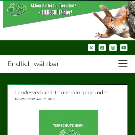
Endlich wählbar
Menü
öffnen
Startseite
Landesverband Thüringen gegründet
Wir über uns
Veröffentlicht Juni 12, 2019
Unsere Verbände
Bezirksverbände
Bezirksverband Ruhrparlamenrt