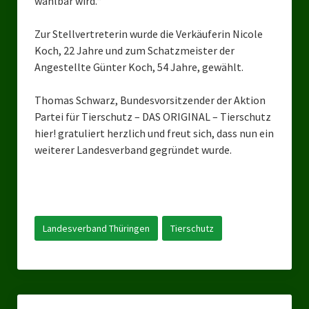
wählbar wird.“
Landesverbände
Zur Stellvertreterin wurde die Verkäuferin Nicole
Landesverband Nordrhein-Westfalen
Koch, 22 Jahre und zum Schatzmeister der
Landesverband Thüringen
Angestellte Günter Koch, 54 Jahre, gewählt.
Landesverband Sachsen-Anhalt
Thomas Schwarz, Bundesvorsitzender der Aktion
Partei für Tierschutz – DAS ORIGINAL – Tierschutz
Landesverband Sachsen
hier! gratuliert herzlich und freut sich, dass nun ein
weiterer Landesverband gegründet wurde.
Landesverband Schleswig-Holstein
Landesverband Mecklenburg-Vorpommern
Landesverband Hamburg
Landesverband Thüringen
Tierschutz
Landesverband Berlin
Kommunale Gremien
Ratsfraktion Tierschutz Aktiv Neuss Jetzt!