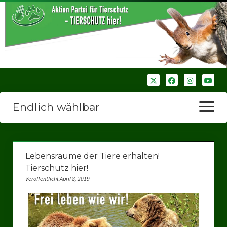
Endlich wählbar
Menü
öffnen
Startseite
Lebensräume der Tiere erhalten!
Wir über uns
Tierschutz hier!
Veröffentlicht April 8, 2019
Unsere Verbände
Bezirksverbände
Bezirksverband Ruhrparlamenrt