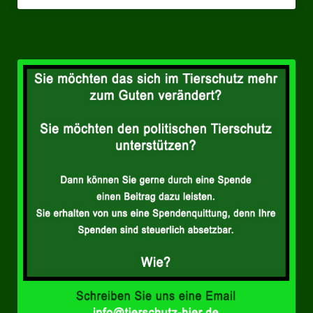
Landesverbände
Landesverband Nordrhein-Westfalen
Landesverband Thüringen
Landesverband Sachsen-Anhalt
Landesverband Sachsen
Landesverband Schleswig-Holstein
Landesverband Mecklenburg-Vorpommern
Landesverband Hamburg
Landesverband Berlin
Kommunale Gremien
Ratsfraktion Tierschutz Aktiv Neuss Jetzt!