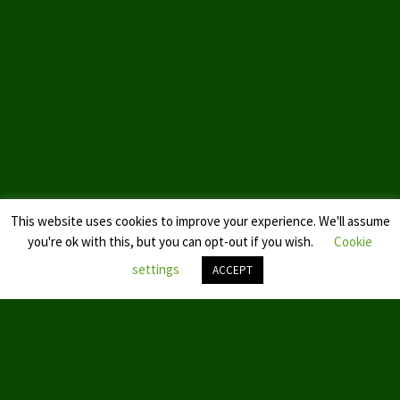
Landtagswahl Sachsen 2024
Landtagswahl Berlin 2021/23
Landtagswahl Mecklenburg – Vorpommern 2021
Landtagswahl Sachsen-Anhalt 2021
Kommunalwahl Nordrhein-Westfalen 2020
This website uses cookies to improve your experience. We'll assume
Bürgerschaftswahl Hamburg 2020
you're ok with this, but you can opt-out if you wish.
Cookie
Landtagswahl Thüringen 2019
settings
ACCEPT
Europawahl 2019
Nach
oben
Landtagswahl Nordrhein-Westfalen 2017
scroll
Impressum