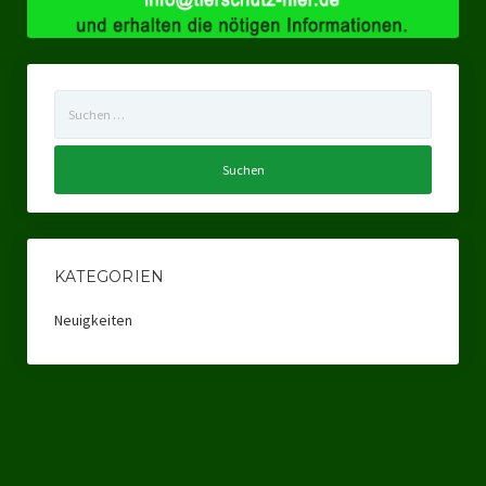
Ratsgruppe Freie Wähler Tierschutz PARTEI Düsseldorf
Ratsgruppe Tierschutz / DAL-WGD Duisburg
Suchen
Ratsgruppe TIERSCHUTZ GUT Gelsenkirchen
nach:
Ratsgruppe DKP / TIERSCHUTZ Bottrop
Kreistagsgruppe TIERSCHUTZ hier! Mettmann
Wahlen
KATEGORIEN
Kommunalwahl Nordrhein-Westfalen 2025
Neuigkeiten
Unsere Oberbürgermeister-Kandidaten
Unsere Kandidaten für Duisburg
Europawahl 2024
Landtagswahl Thüringen 2024