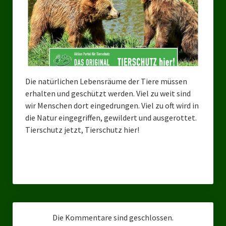
Bezirksverband Mettmann
Kreisverbände
Kreisverband Düsseldorf
Die natürlichen Lebensräume der Tiere müssen
Kreisverband Neuss
erhalten und geschützt werden. Viel zu weit sind
Kreisverband Erkrath
wir Menschen dort eingedrungen. Viel zu oft wird in
die Natur eingegriffen, gewildert und ausgerottet.
Kreisverband Solingen
Tierschutz jetzt, Tierschutz hier!
Kreisverband Duisburg
Kreisverband Gelsenkirchen
Kreisverband Oberhausen
Kreisverband Bottrop
Die Kommentare sind geschlossen.