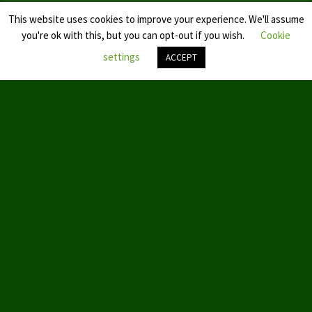
Datenschutzerklärung
This website uses cookies to improve your experience. We'll assume
you're ok with this, but you can opt-out if you wish.
Cookie
settings
ACCEPT
Nach
oben
scroll
© 2019 by Aktion Partei für Tierschutz – TIERSCHUTZ hier!
ABOUT US