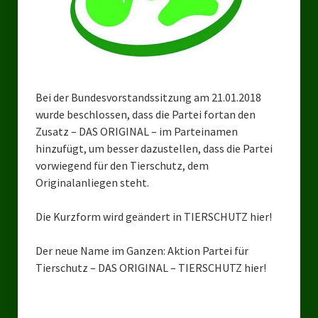
Bezirksverband Mettmann
Kreisverbände
Kreisverband Düsseldorf
Bei der Bundesvorstandssitzung am 21.01.2018
wurde beschlossen, dass die Partei fortan den
Kreisverband Neuss
Zusatz – DAS ORIGINAL – im Parteinamen
Kreisverband Erkrath
hinzufügt, um besser dazustellen, dass die Partei
vorwiegend für den Tierschutz, dem
Kreisverband Solingen
Originalanliegen steht.
Kreisverband Duisburg
Die Kurzform wird geändert in TIERSCHUTZ hier!
Kreisverband Gelsenkirchen
Der neue Name im Ganzen: Aktion Partei für
Kreisverband Oberhausen
Tierschutz – DAS ORIGINAL – TIERSCHUTZ hier!
Kreisverband Bottrop