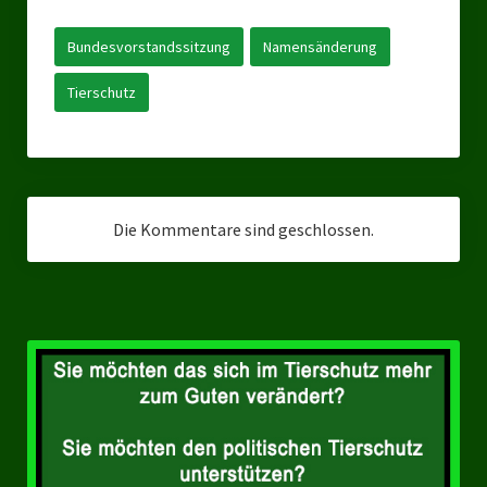
Landesverbände
Bundesvorstandssitzung
Namensänderung
Landesverband Nordrhein-Westfalen
Tierschutz
Landesverband Thüringen
Landesverband Sachsen-Anhalt
Landesverband Sachsen
Die Kommentare sind geschlossen.
Landesverband Schleswig-Holstein
Landesverband Mecklenburg-Vorpommern
Landesverband Hamburg
Landesverband Berlin
Kommunale Gremien
Ratsfraktion Tierschutz Aktiv Neuss Jetzt!