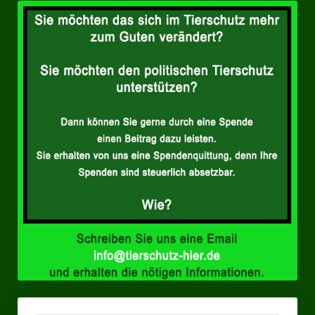
Landesverbände
Landesverband Nordrhein-Westfalen
Landesverband Thüringen
Landesverband Sachsen-Anhalt
Landesverband Sachsen
Landesverband Schleswig-Holstein
Landesverband Mecklenburg-Vorpommern
Landesverband Hamburg
Landesverband Berlin
Kommunale Gremien
Ratsfraktion Tierschutz Aktiv Neuss Jetzt!