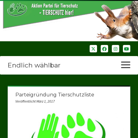
Endlich wählbar
Menü
öffnen
Startseite
Parteigründung Tierschutzliste
Wir über uns
Veröffentlicht März 1, 2017
Unsere Verbände
Bezirksverbände
Bezirksverband Ruhrparlamenrt