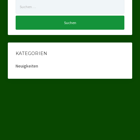
Suchen
Ratsgruppe Freie Wähler Tierschutz PARTEI Düsseldorf
nach:
Ratsgruppe Tierschutz / DAL-WGD Duisburg
Ratsgruppe TIERSCHUTZ GUT Gelsenkirchen
Ratsgruppe DKP / TIERSCHUTZ Bottrop
KATEGORIEN
Kreistagsgruppe TIERSCHUTZ hier! Mettmann
Neuigkeiten
Wahlen
Kommunalwahl Nordrhein-Westfalen 2025
Unsere Oberbürgermeister-Kandidaten
Unsere Kandidaten für Duisburg
Europawahl 2024
Landtagswahl Thüringen 2024