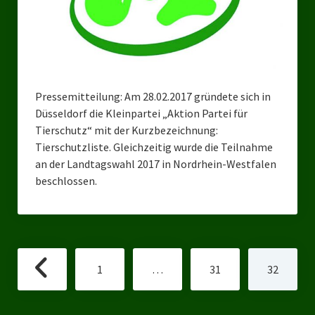
Bezirksverband Mettmann
Kreisverbände
Kreisverband Düsseldorf
Pressemitteilung: Am 28.02.2017 gründete sich in
Düsseldorf die Kleinpartei „Aktion Partei für
Kreisverband Neuss
Tierschutz“ mit der Kurzbezeichnung:
Kreisverband Erkrath
Tierschutzliste. Gleichzeitig wurde die Teilnahme
an der Landtagswahl 2017 in Nordrhein-Westfalen
Kreisverband Solingen
beschlossen.
Kreisverband Duisburg
Kreisverband Gelsenkirchen
Seitennummerierung
Kreisverband Oberhausen
1
…
31
32
der
Beiträge
Kreisverband Bottrop