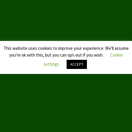
Landtagswahl Sachsen 2024
Landtagswahl Berlin 2021/23
Landtagswahl Mecklenburg – Vorpommern 2021
This website uses cookies to improve your experience. We'll assume
Landtagswahl Sachsen-Anhalt 2021
you're ok with this, but you can opt-out if you wish.
Cookie
Kommunalwahl Nordrhein-Westfalen 2020
settings
ACCEPT
Bürgerschaftswahl Hamburg 2020
Nach
oben
Landtagswahl Thüringen 2019
scroll
Europawahl 2019
Landtagswahl Nordrhein-Westfalen 2017
Impressum