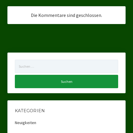
Landesverband Sachsen-Anhalt
Die Kommentare sind geschlossen.
Landesverband Sachsen
Landesverband Schleswig-Holstein
Landesverband Mecklenburg-Vorpommern
Landesverband Hamburg
Suchen
Landesverband Berlin
nach:
Kommunale Gremien
Ratsfraktion Tierschutz Aktiv Neuss Jetzt!
Ratsgruppe Freie Wähler Tierschutz PARTEI Düsseldorf
KATEGORIEN
Ratsgruppe Tierschutz / DAL-WGD Duisburg
Neuigkeiten
Ratsgruppe TIERSCHUTZ GUT Gelsenkirchen