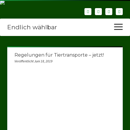
Endlich wählbar
Menü
öffnen
Startseite
Regelungen für Tiertransporte – jetzt!
Wir über uns
Veröffentlicht Juni 18, 2019
Unsere Verbände
Bezirksverbände
Bezirksverband Ruhrparlamenrt
Bezirksverband Mettmann
Kreisverbände