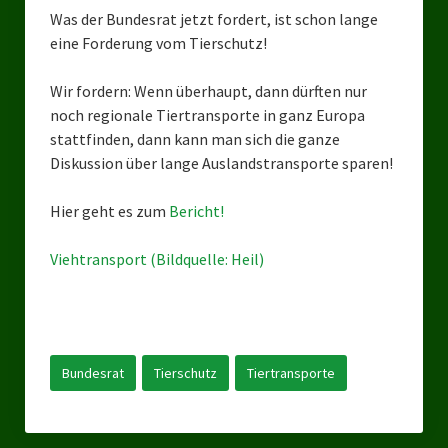
Kreisverband Düsseldorf
Was der Bundesrat jetzt fordert, ist schon lange
eine Forderung vom Tierschutz!
Kreisverband Neuss
Kreisverband Erkrath
Wir fordern: Wenn überhaupt, dann dürften nur
noch regionale Tiertransporte in ganz Europa
Kreisverband Solingen
stattfinden, dann kann man sich die ganze
Diskussion über lange Auslandstransporte sparen!
Kreisverband Duisburg
Hier geht es zum
Bericht!
Kreisverband Gelsenkirchen
Kreisverband Oberhausen
Viehtransport (Bildquelle: Heil)
Kreisverband Bottrop
Landesverbände
Bundesrat
Tierschutz
Tiertransporte
Landesverband Nordrhein-Westfalen
Landesverband Thüringen