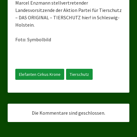
Marcel Enzmann stellvertretender
Ratsgruppe Freie Wähler Tierschutz PARTEI Düsseldorf
Landesvorsitzende der Aktion Partei für Tierschutz
– DAS ORIGINAL – TIERSCHUTZ hier! in Schleswig-
Ratsgruppe Tierschutz / DAL-WGD Duisburg
Holstein.
Ratsgruppe TIERSCHUTZ GUT Gelsenkirchen
Foto: Symbolbild
Ratsgruppe DKP / TIERSCHUTZ Bottrop
Kreistagsgruppe TIERSCHUTZ hier! Mettmann
Wahlen
Elefanten Cirkus Krone
Tierschutz
Kommunalwahl Nordrhein-Westfalen 2025
Unsere Oberbürgermeister-Kandidaten
Unsere Kandidaten für Duisburg
Die Kommentare sind geschlossen.
Europawahl 2024
Landtagswahl Thüringen 2024