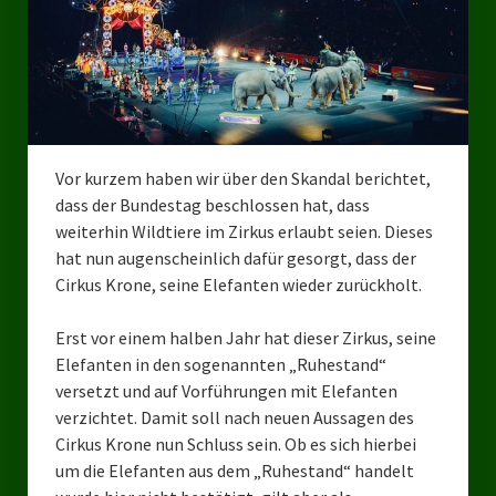
Bezirksverband Mettmann
Kreisverbände
Kreisverband Düsseldorf
Vor kurzem haben wir über den Skandal berichtet,
Kreisverband Neuss
dass der Bundestag beschlossen hat, dass
Kreisverband Erkrath
weiterhin Wildtiere im Zirkus erlaubt seien. Dieses
hat nun augenscheinlich dafür gesorgt, dass der
Kreisverband Solingen
Cirkus Krone, seine Elefanten wieder zurückholt.
Kreisverband Duisburg
Erst vor einem halben Jahr hat dieser Zirkus, seine
Elefanten in den sogenannten „Ruhestand“
Kreisverband Gelsenkirchen
versetzt und auf Vorführungen mit Elefanten
Kreisverband Oberhausen
verzichtet. Damit soll nach neuen Aussagen de
s
Cirkus Krone nun Schluss sein. Ob es sich hierbei
Kreisverband Bottrop
um die Elefanten aus dem „Ruhestand“ handelt