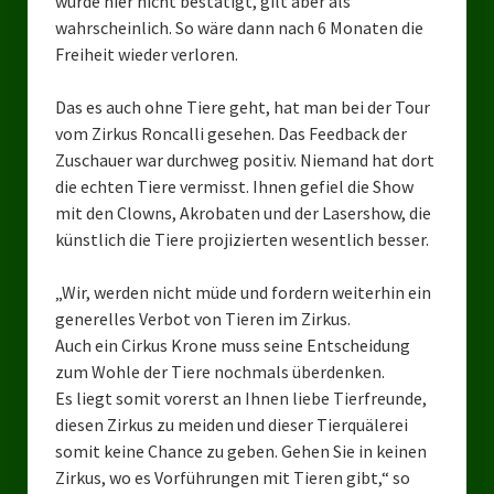
wurde hier nicht bestätigt, gilt aber als
Landesverbände
wahrscheinlich. So wäre dann nach 6 Monaten die
Freiheit wieder verloren.
Landesverband Nordrhein-Westfalen
Landesverband Thüringen
Das es auch ohne Tiere geht, hat man bei der Tour
vom Zirkus Roncalli gesehen. Das Feedback der
Landesverband Sachsen-Anhalt
Zuschauer war durchweg positiv. Niemand hat dort
die echten Tiere vermisst. Ihnen gefiel die Show
Landesverband Sachsen
mit den Clowns, Akrobaten und der Lasershow, die
künstlich die Tiere projizierten wesentlich besser.
Landesverband Schleswig-Holstein
Landesverband Mecklenburg-Vorpommern
„Wir, werden nicht müde und fordern weiterhin ein
generelles Verbot von Tieren im Zirkus.
Landesverband Hamburg
Auch ein Cirkus Krone muss seine Entscheidung
zum Wohle der Tiere nochmals überdenken.
Landesverband Berlin
Es liegt somit vorerst an Ihnen liebe Tierfreunde,
diesen Zirkus zu meiden und dieser Tierquälerei
Kommunale Gremien
somit keine Chance zu geben. Gehen Sie in keinen
Ratsfraktion Tierschutz Aktiv Neuss Jetzt!
Zirkus, wo es Vorführungen mit Tieren gibt,“ so