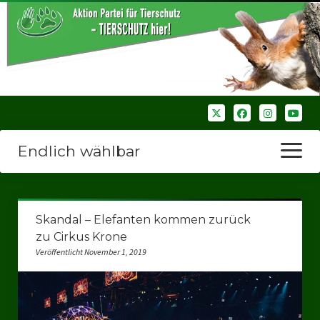
Endlich wählbar
Menü
öffnen
Startseite
Skandal – Elefanten kommen zurück
Wir über uns
zu Cirkus Krone
Veröffentlicht November 1, 2019
Unsere Verbände
Bezirksverbände
Bezirksverband Ruhrparlamenrt