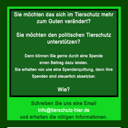
Landtagswahl Sachsen 2024
Landtagswahl Berlin 2021/23
Landtagswahl Mecklenburg – Vorpommern 2021
Landtagswahl Sachsen-Anhalt 2021
Kommunalwahl Nordrhein-Westfalen 2020
Bürgerschaftswahl Hamburg 2020
Landtagswahl Thüringen 2019
Europawahl 2019
Landtagswahl Nordrhein-Westfalen 2017
Impressum