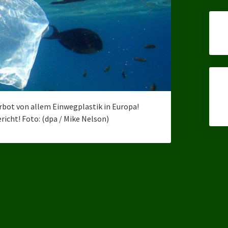
erbot von allem Einwegplastik in Europa!
icht! Foto: (dpa / Mike Nelson)