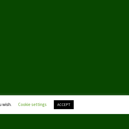
u wish.
Cookie settings
ACCEPT
Nach
oben
scroll