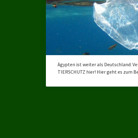
Ägypten ist weiter als Deutschland: V
TIERSCHUTZ hier! Hier geht es zum Ber