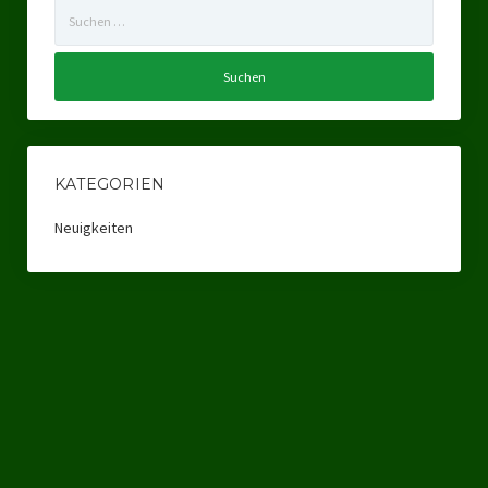
Suchen
Ratsgruppe Freie Wähler Tierschutz PARTEI Düsseldorf
nach:
Ratsgruppe Tierschutz / DAL-WGD Duisburg
Ratsgruppe TIERSCHUTZ GUT Gelsenkirchen
Ratsgruppe DKP / TIERSCHUTZ Bottrop
KATEGORIEN
Kreistagsgruppe TIERSCHUTZ hier! Mettmann
Neuigkeiten
Wahlen
Kommunalwahl Nordrhein-Westfalen 2025
Unsere Oberbürgermeister-Kandidaten
Unsere Kandidaten für Duisburg
Europawahl 2024
Landtagswahl Thüringen 2024