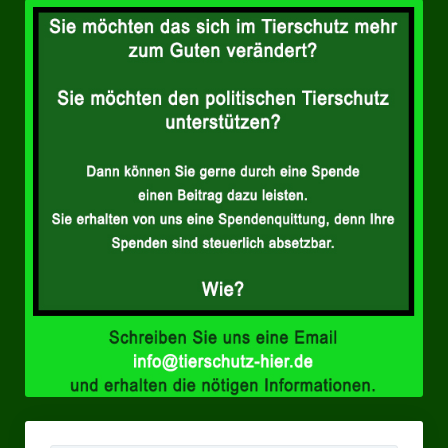
Landesverbände
Landesverband Nordrhein-Westfalen
Landesverband Thüringen
Landesverband Sachsen-Anhalt
Landesverband Sachsen
Landesverband Schleswig-Holstein
Landesverband Mecklenburg-Vorpommern
Landesverband Hamburg
Landesverband Berlin
Kommunale Gremien
Ratsfraktion Tierschutz Aktiv Neuss Jetzt!