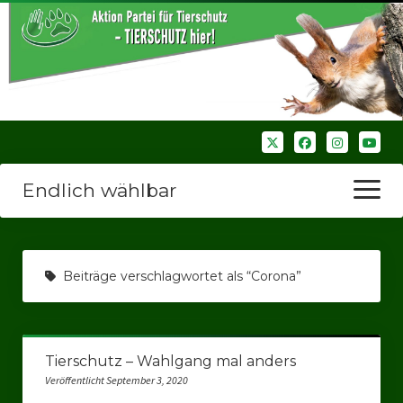
Endlich wählbar
Menü
öffnen
Startseite
Beiträge verschlagwortet als “Corona”
Wir über uns
Unsere Verbände
Tierschutz – Wahlgang mal anders
Bezirksverbände
Veröffentlicht September 3, 2020
Bezirksverband Ruhrparlamenrt