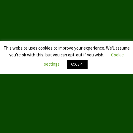
Landtagswahl Sachsen 2024
Landtagswahl Berlin 2021/23
Landtagswahl Mecklenburg – Vorpommern 2021
This website uses cookies to improve your experience. We'll assume
Landtagswahl Sachsen-Anhalt 2021
you're ok with this, but you can opt-out if you wish.
Cookie
Kommunalwahl Nordrhein-Westfalen 2020
settings
ACCEPT
Bürgerschaftswahl Hamburg 2020
Nach
oben
Landtagswahl Thüringen 2019
scroll
Europawahl 2019
Landtagswahl Nordrhein-Westfalen 2017
Impressum