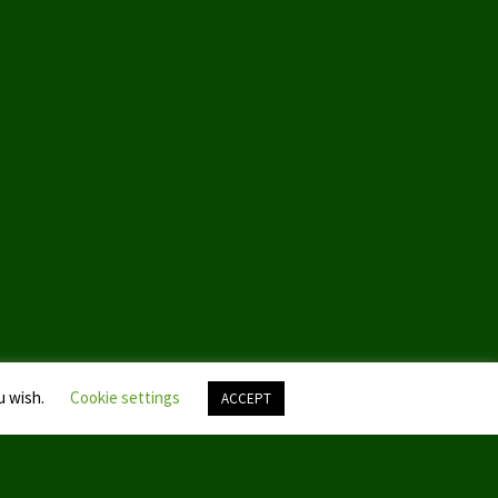
u wish.
Cookie settings
ACCEPT
Nach
oben
scroll