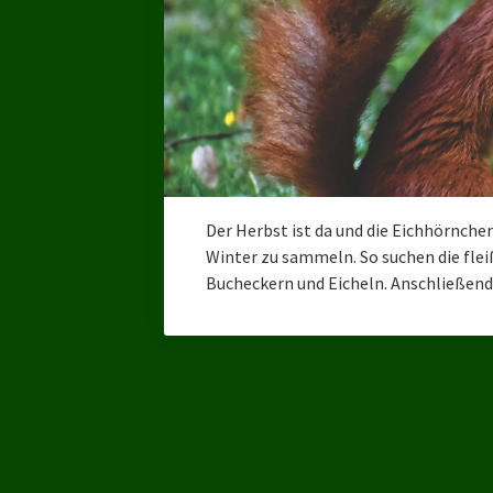
Der Herbst ist da und die Eichhörnche
Winter zu sammeln. So suchen die flei
Bucheckern und Eicheln. Anschließen