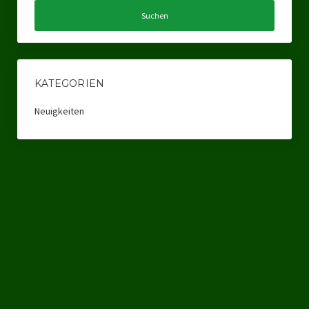
Ratsgruppe Freie Wähler Tierschutz PARTEI Düsseldorf
Ratsgruppe Tierschutz / DAL-WGD Duisburg
Ratsgruppe TIERSCHUTZ GUT Gelsenkirchen
KATEGORIEN
Ratsgruppe DKP / TIERSCHUTZ Bottrop
Neuigkeiten
Kreistagsgruppe TIERSCHUTZ hier! Mettmann
Wahlen
Kommunalwahl Nordrhein-Westfalen 2025
Unsere Oberbürgermeister-Kandidaten
Unsere Kandidaten für Duisburg
Europawahl 2024
Landtagswahl Thüringen 2024