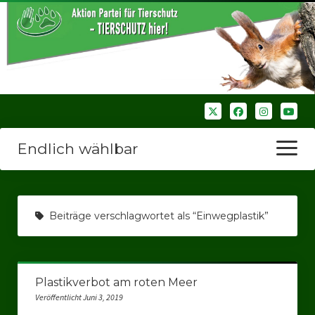
Endlich wählbar
Menü
öffnen
Startseite
Beiträge verschlagwortet als “Einwegplastik”
Wir über uns
Unsere Verbände
Plastikverbot am roten Meer
Bezirksverbände
Veröffentlicht Juni 3, 2019
Bezirksverband Ruhrparlamenrt