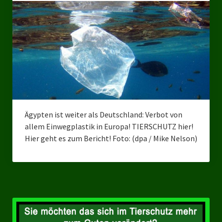
Bezirksverband Mettmann
Kreisverbände
Kreisverband Düsseldorf
Kreisverband Neuss
Kreisverband Erkrath
Ägypten ist weiter als Deutschland: Verbot von
Kreisverband Solingen
allem Einwegplastik in Europa! TIERSCHUTZ hier!
Hier geht es zum Bericht! Foto: (dpa / Mike Nelson)
Kreisverband Duisburg
Kreisverband Gelsenkirchen
Kreisverband Oberhausen
Kreisverband Bottrop