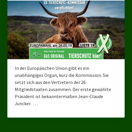
Bezirksverband Mettmann
Kreisverbände
Kreisverband Düsseldorf
Kreisverband Neuss
Kreisverband Erkrath
In der Europäischen Union gibt es ein
Kreisverband Solingen
unabhängiges Organ, kurz die Kommission. Sie
setzt sich aus den Vertretern der 26
Kreisverband Duisburg
Mitgliedstaaten zusammen. Der erste gewählte
Präsident ist bekanntermaßen Jean-Claude
Kreisverband Gelsenkirchen
Juncker. …
Kreisverband Oberhausen
Kreisverband Bottrop