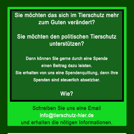
Landesverbände
Landesverband Nordrhein-Westfalen
Landesverband Thüringen
Landesverband Sachsen-Anhalt
Landesverband Sachsen
Landesverband Schleswig-Holstein
Landesverband Mecklenburg-Vorpommern
Landesverband Hamburg
Landesverband Berlin
Kommunale Gremien
Ratsfraktion Tierschutz Aktiv Neuss Jetzt!