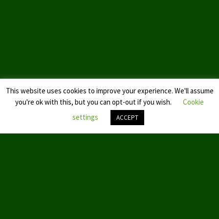
Landtagswahl Sachsen 2024
Landtagswahl Berlin 2021/23
Landtagswahl Mecklenburg – Vorpommern 2021
Landtagswahl Sachsen-Anhalt 2021
This website uses cookies to improve your experience. We'll assume
Kommunalwahl Nordrhein-Westfalen 2020
you're ok with this, but you can opt-out if you wish.
Cookie
settings
ACCEPT
Bürgerschaftswahl Hamburg 2020
Landtagswahl Thüringen 2019
Nach
oben
scroll
Europawahl 2019
Landtagswahl Nordrhein-Westfalen 2017
Impressum