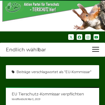
Endlich wählbar
Menü
öffnen
Startseite
Beiträge verschlagwortet als “EU-Kommissar”
Wir über uns
Unsere Verbände
EU Tierschutz-Kommissar verpflichten
Bezirksverbände
Veröffentlicht Mai 5, 2019
Bezirksverband Ruhrparlamenrt