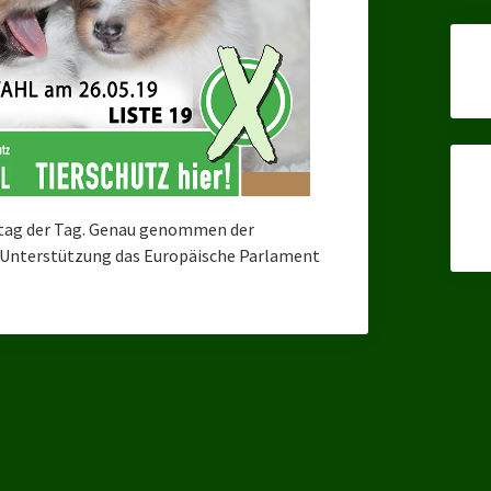
onntag der Tag. Genau genommen der
r Unterstützung das Europäische Parlament