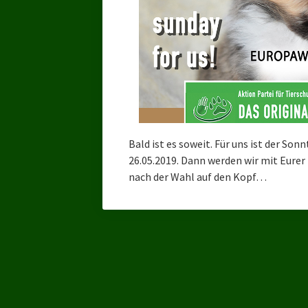
Bald ist es soweit. Für uns ist der S
26.05.2019. Dann werden wir mit Eure
nach der Wahl auf den Kopf…