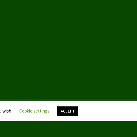
u wish.
Cookie settings
ACCEPT
Nach
oben
scroll