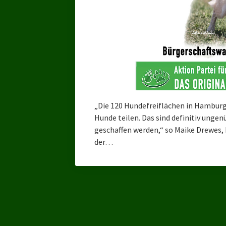
„Die 120 Hundefreiflächen in Hamburg
Hunde teilen. Das sind definitiv ung
geschaffen werden,“ so Maike Drewes,
der…