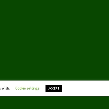
u wish.
Cookie settings
ACCEPT
Nach
oben
scroll