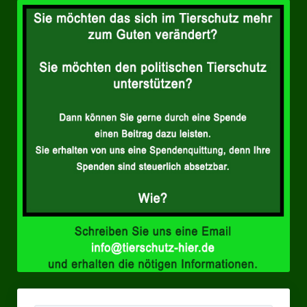
Landesverbände
Landesverband Nordrhein-Westfalen
Landesverband Thüringen
Landesverband Sachsen-Anhalt
Landesverband Sachsen
Landesverband Schleswig-Holstein
Landesverband Mecklenburg-Vorpommern
Landesverband Hamburg
Landesverband Berlin
Kommunale Gremien
Ratsfraktion Tierschutz Aktiv Neuss Jetzt!