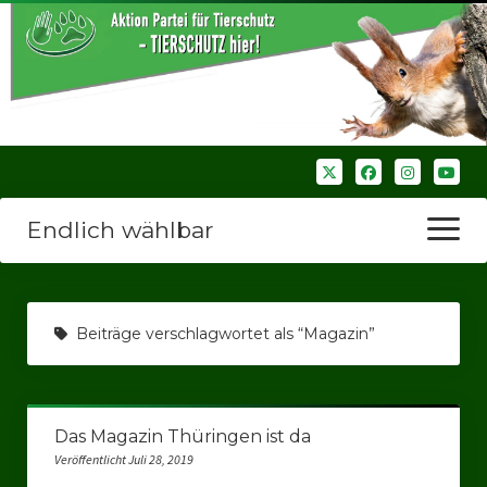
Endlich wählbar
Menü
öffnen
Startseite
Beiträge verschlagwortet als “Magazin”
Wir über uns
Unsere Verbände
Das Magazin Thüringen ist da
Bezirksverbände
Veröffentlicht Juli 28, 2019
Bezirksverband Ruhrparlamenrt