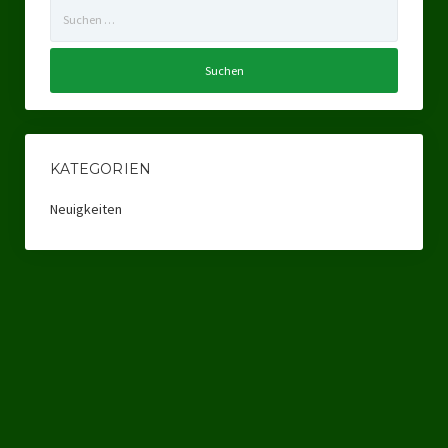
Suchen
Ratsgruppe Freie Wähler Tierschutz PARTEI Düsseldorf
nach:
Ratsgruppe Tierschutz / DAL-WGD Duisburg
Ratsgruppe TIERSCHUTZ GUT Gelsenkirchen
Ratsgruppe DKP / TIERSCHUTZ Bottrop
KATEGORIEN
Kreistagsgruppe TIERSCHUTZ hier! Mettmann
Neuigkeiten
Wahlen
Kommunalwahl Nordrhein-Westfalen 2025
Unsere Oberbürgermeister-Kandidaten
Unsere Kandidaten für Duisburg
Europawahl 2024
Landtagswahl Thüringen 2024