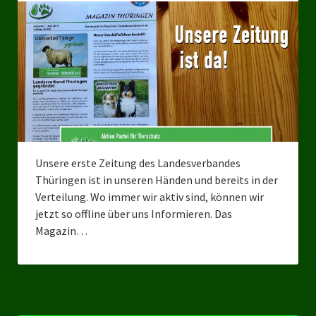
Bezirksverband Mettmann
Kreisverbände
Kreisverband Düsseldorf
Kreisverband Neuss
Kreisverband Erkrath
Unsere erste Zeitung des Landesverbandes
Kreisverband Solingen
Thüringen ist in unseren Händen und bereits in der
Verteilung. Wo immer wir aktiv sind, können wir
Kreisverband Duisburg
jetzt so offline über uns Informieren. Das
Magazin…
Kreisverband Gelsenkirchen
Kreisverband Oberhausen
Kreisverband Bottrop