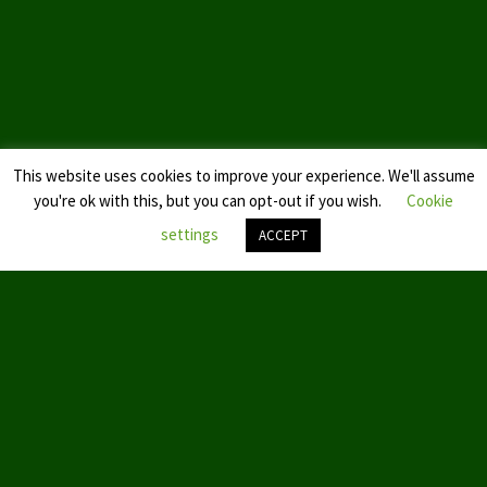
Landtagswahl Sachsen 2024
Landtagswahl Berlin 2021/23
Landtagswahl Mecklenburg – Vorpommern 2021
This website uses cookies to improve your experience. We'll assume
Landtagswahl Sachsen-Anhalt 2021
you're ok with this, but you can opt-out if you wish.
Cookie
Kommunalwahl Nordrhein-Westfalen 2020
settings
ACCEPT
Bürgerschaftswahl Hamburg 2020
Nach
oben
Landtagswahl Thüringen 2019
scroll
Europawahl 2019
Landtagswahl Nordrhein-Westfalen 2017
Impressum