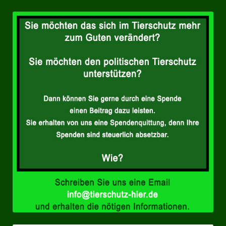
Landesverbände
Landesverband Nordrhein-Westfalen
Landesverband Thüringen
Landesverband Sachsen-Anhalt
Landesverband Sachsen
Landesverband Schleswig-Holstein
Landesverband Mecklenburg-Vorpommern
Landesverband Hamburg
Landesverband Berlin
Kommunale Gremien
Ratsfraktion Tierschutz Aktiv Neuss Jetzt!