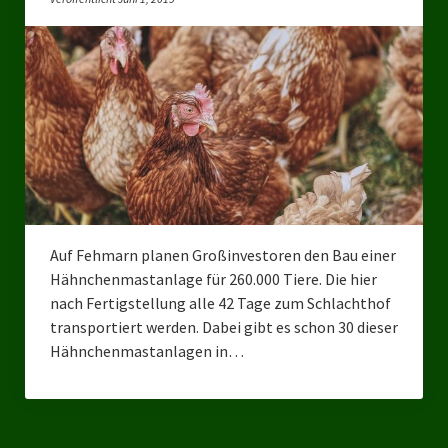
Bezirksverband Mettmann
Kreisverbände
Kreisverband Düsseldorf
Kreisverband Neuss
Kreisverband Erkrath
Kreisverband Solingen
Auf Fehmarn planen Großinvestoren den Bau einer
Hähnchenmastanlage für 260.000 Tiere. Die hier
Kreisverband Duisburg
nach Fertigstellung alle 42 Tage zum Schlachthof
transportiert werden. Dabei gibt es schon 30 dieser
Kreisverband Gelsenkirchen
Hähnchenmastanlagen in…
Kreisverband Oberhausen
Kreisverband Bottrop