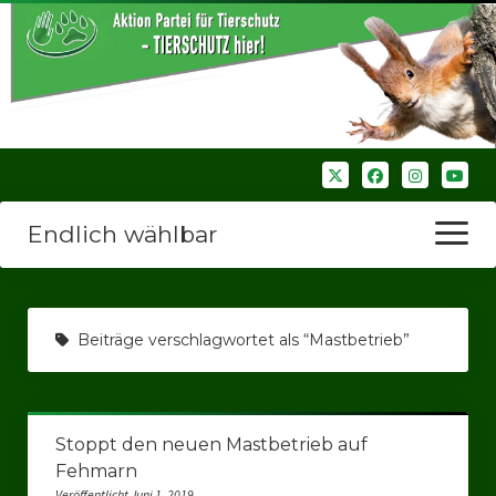
Endlich wählbar
Menü
öffnen
Startseite
Beiträge verschlagwortet als “Mastbetrieb”
Wir über uns
Unsere Verbände
Stoppt den neuen Mastbetrieb auf
Bezirksverbände
Fehmarn
Bezirksverband Ruhrparlamenrt
Veröffentlicht Juni 1, 2019