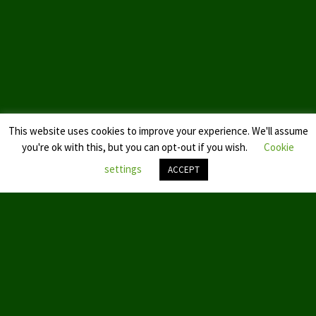
Landtagswahl Sachsen 2024
Landtagswahl Berlin 2021/23
Landtagswahl Mecklenburg – Vorpommern 2021
Landtagswahl Sachsen-Anhalt 2021
This website uses cookies to improve your experience. We'll assume
Kommunalwahl Nordrhein-Westfalen 2020
you're ok with this, but you can opt-out if you wish.
Cookie
settings
ACCEPT
Bürgerschaftswahl Hamburg 2020
Landtagswahl Thüringen 2019
Nach
oben
scroll
Europawahl 2019
Landtagswahl Nordrhein-Westfalen 2017
Impressum