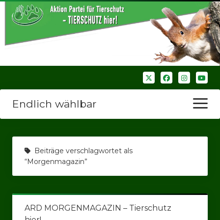
Endlich wählbar
Menü
öffnen
Startseite
Beiträge verschlagwortet als
Wir über uns
“Morgenmagazin”
Unsere Verbände
Bezirksverbände
ARD MORGENMAGAZIN – Tierschutz
Bezirksverband Ruhrparlamenrt
hier!