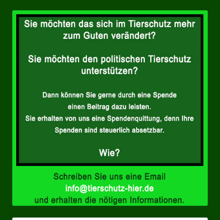
Landesverbände
Landesverband Nordrhein-Westfalen
Landesverband Thüringen
Landesverband Sachsen-Anhalt
Landesverband Sachsen
Landesverband Schleswig-Holstein
Landesverband Mecklenburg-Vorpommern
Landesverband Hamburg
Landesverband Berlin
Kommunale Gremien
Ratsfraktion Tierschutz Aktiv Neuss Jetzt!