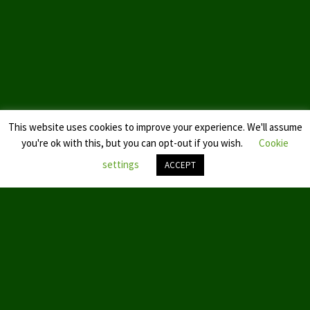
Landtagswahl Sachsen 2024
Landtagswahl Berlin 2021/23
Landtagswahl Mecklenburg – Vorpommern 2021
Landtagswahl Sachsen-Anhalt 2021
This website uses cookies to improve your experience. We'll assume
Kommunalwahl Nordrhein-Westfalen 2020
you're ok with this, but you can opt-out if you wish.
Cookie
settings
ACCEPT
Bürgerschaftswahl Hamburg 2020
Landtagswahl Thüringen 2019
Nach
oben
scroll
Europawahl 2019
Landtagswahl Nordrhein-Westfalen 2017
Impressum