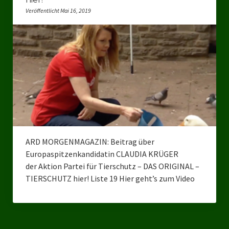
Veröffentlicht Mai 16, 2019
Bezirksverband Mettmann
Kreisverbände
Kreisverband Düsseldorf
Kreisverband Neuss
Kreisverband Erkrath
Kreisverband Solingen
ARD MORGENMAGAZIN: Beitrag über
Kreisverband Duisburg
Europaspitzenkandidatin CLAUDIA KRÜGER
der Aktion Partei für Tierschutz – DAS ORIGINAL –
Kreisverband Gelsenkirchen
TIERSCHUTZ hier! Liste 19 Hier geht’s zum Video
Kreisverband Oberhausen
Kreisverband Bottrop