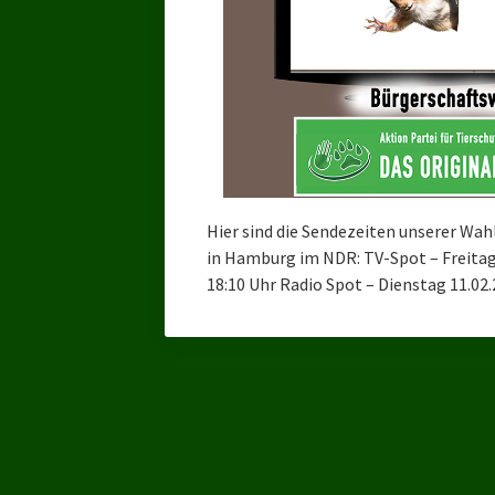
Hier sind die Sendezeiten unserer Wah
in Hamburg im NDR: TV-Spot – Freitag 
18:10 Uhr Radio Spot – Dienstag 11.0