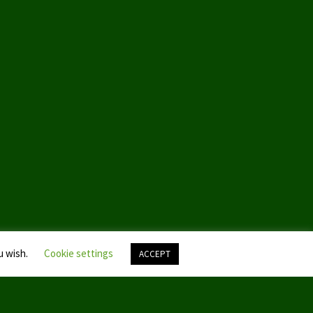
u wish.
Cookie settings
ACCEPT
Nach
oben
scroll