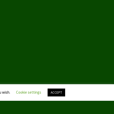
u wish.
Cookie settings
ACCEPT
Nach
oben
scroll