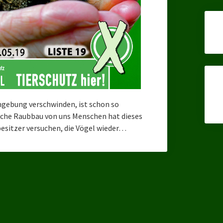
gebung verschwinden, ist schon so
iche Raubbau von uns Menschen hat dieses
besitzer versuchen, die Vögel wieder…