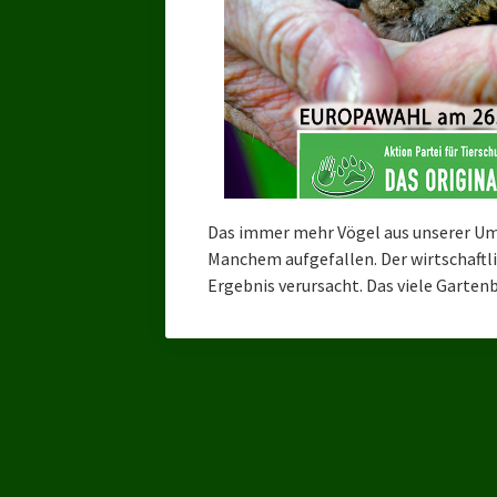
Das immer mehr Vögel aus unserer Um
Manchem aufgefallen. Der wirtschaftl
Ergebnis verursacht. Das viele Garten