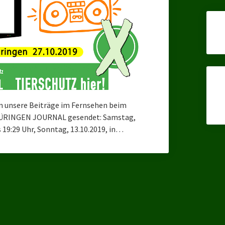
n unsere Beiträge im Fernsehen beim
ÜRINGEN JOURNAL gesendet: Samstag,
is 19:29 Uhr, Sonntag, 13.10.2019, in…