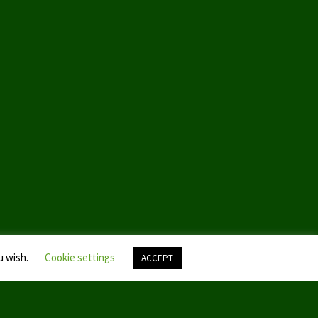
u wish.
Cookie settings
ACCEPT
Nach
oben
scroll