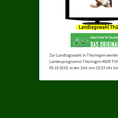
Zur Landtagswahl in Thüringen werde
Landesprogramm Thüringen MDR TH
05.10.2019, in der Zeit von 19:23 Uhr b