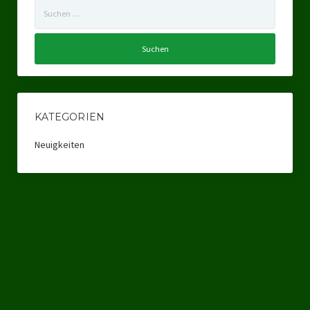
Suchen
Ratsgruppe Freie Wähler Tierschutz PARTEI Düsseldorf
nach:
Ratsgruppe Tierschutz / DAL-WGD Duisburg
Ratsgruppe TIERSCHUTZ GUT Gelsenkirchen
Ratsgruppe DKP / TIERSCHUTZ Bottrop
KATEGORIEN
Kreistagsgruppe TIERSCHUTZ hier! Mettmann
Neuigkeiten
Wahlen
Kommunalwahl Nordrhein-Westfalen 2025
Unsere Oberbürgermeister-Kandidaten
Unsere Kandidaten für Duisburg
Europawahl 2024
Landtagswahl Thüringen 2024