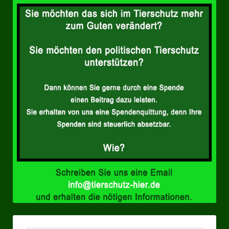
Landesverbände
Landesverband Nordrhein-Westfalen
Landesverband Thüringen
Landesverband Sachsen-Anhalt
Landesverband Sachsen
Landesverband Schleswig-Holstein
Landesverband Mecklenburg-Vorpommern
Landesverband Hamburg
Landesverband Berlin
Kommunale Gremien
Ratsfraktion Tierschutz Aktiv Neuss Jetzt!