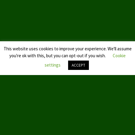
Landtagswahl Sachsen 2024
Landtagswahl Berlin 2021/23
Landtagswahl Mecklenburg – Vorpommern 2021
This website uses cookies to improve your experience. We'll assume
Landtagswahl Sachsen-Anhalt 2021
you're ok with this, but you can opt-out if you wish.
Cookie
Kommunalwahl Nordrhein-Westfalen 2020
settings
ACCEPT
Bürgerschaftswahl Hamburg 2020
Nach
oben
Landtagswahl Thüringen 2019
scroll
Europawahl 2019
Landtagswahl Nordrhein-Westfalen 2017
Impressum