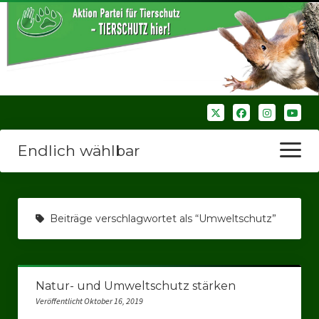
Endlich wählbar
Menü
öffnen
Startseite
Beiträge verschlagwortet als “Umweltschutz”
Wir über uns
Unsere Verbände
Natur- und Umweltschutz stärken
Bezirksverbände
Veröffentlicht Oktober 16, 2019
Bezirksverband Ruhrparlamenrt