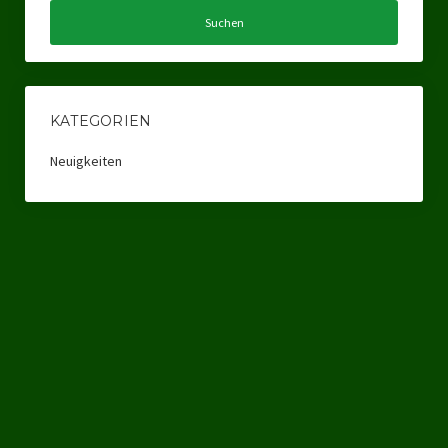
Ratsgruppe Freie Wähler Tierschutz PARTEI Düsseldorf
Ratsgruppe Tierschutz / DAL-WGD Duisburg
Ratsgruppe TIERSCHUTZ GUT Gelsenkirchen
KATEGORIEN
Ratsgruppe DKP / TIERSCHUTZ Bottrop
Neuigkeiten
Kreistagsgruppe TIERSCHUTZ hier! Mettmann
Wahlen
Kommunalwahl Nordrhein-Westfalen 2025
Unsere Oberbürgermeister-Kandidaten
Unsere Kandidaten für Duisburg
Europawahl 2024
Landtagswahl Thüringen 2024