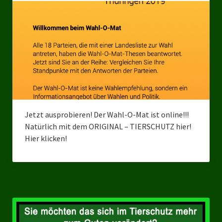
Bezirksverband Mettmann
Kreisverbände
Kreisverband Düsseldorf
Kreisverband Neuss
Kreisverband Erkrath
Jetzt ausprobieren! Der Wahl-O-Mat ist online!!!
Kreisverband Solingen
Natürlich mit dem ORIGINAL – TIERSCHUTZ hier!
Hier klicken!
Kreisverband Duisburg
Kreisverband Gelsenkirchen
Kreisverband Oberhausen
Kreisverband Bottrop