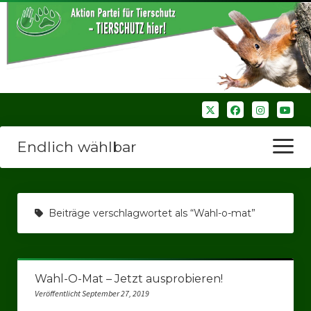
Endlich wählbar
Menü
öffnen
Startseite
Beiträge verschlagwortet als “Wahl-o-mat”
Wir über uns
Unsere Verbände
Wahl-O-Mat – Jetzt ausprobieren!
Bezirksverbände
Veröffentlicht September 27, 2019
Bezirksverband Ruhrparlamenrt