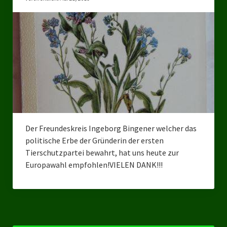
Bezirksverband Mettmann
Kreisverbände
Kreisverband Düsseldorf
Kreisverband Neuss
Kreisverband Erkrath
Kreisverband Solingen
Der Freundeskreis Ingeborg Bingener welcher das
politische Erbe der Gründerin der ersten
Kreisverband Duisburg
Tierschutzpartei bewahrt, hat uns heute zur
Europawahl empfohlen!VIELEN DANK!!!
Kreisverband Gelsenkirchen
Kreisverband Oberhausen
Kreisverband Bottrop