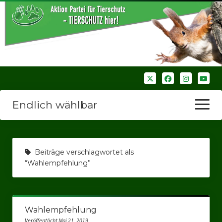
Endlich wählbar
Menü
öffnen
Startseite
Beiträge verschlagwortet als
Wir über uns
“Wahlempfehlung”
Unsere Verbände
Bezirksverbände
Wahlempfehlung
Bezirksverband Ruhrparlamenrt
Veröffentlicht Mai 21, 2019