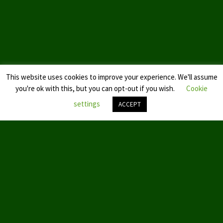
Landtagswahl Sachsen 2024
Landtagswahl Berlin 2021/23
Landtagswahl Mecklenburg – Vorpommern 2021
This website uses cookies to improve your experience. We'll assume
Landtagswahl Sachsen-Anhalt 2021
you're ok with this, but you can opt-out if you wish.
Cookie
Kommunalwahl Nordrhein-Westfalen 2020
settings
ACCEPT
Bürgerschaftswahl Hamburg 2020
Nach
oben
Landtagswahl Thüringen 2019
scroll
Europawahl 2019
Landtagswahl Nordrhein-Westfalen 2017
Impressum