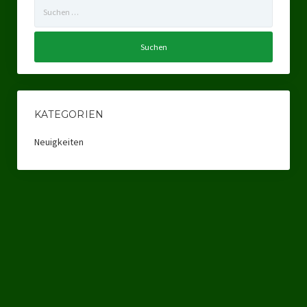
Suchen
Ratsgruppe Freie Wähler Tierschutz PARTEI Düsseldorf
nach:
Ratsgruppe Tierschutz / DAL-WGD Duisburg
Ratsgruppe TIERSCHUTZ GUT Gelsenkirchen
Ratsgruppe DKP / TIERSCHUTZ Bottrop
KATEGORIEN
Kreistagsgruppe TIERSCHUTZ hier! Mettmann
Neuigkeiten
Wahlen
Kommunalwahl Nordrhein-Westfalen 2025
Unsere Oberbürgermeister-Kandidaten
Unsere Kandidaten für Duisburg
Europawahl 2024
Landtagswahl Thüringen 2024