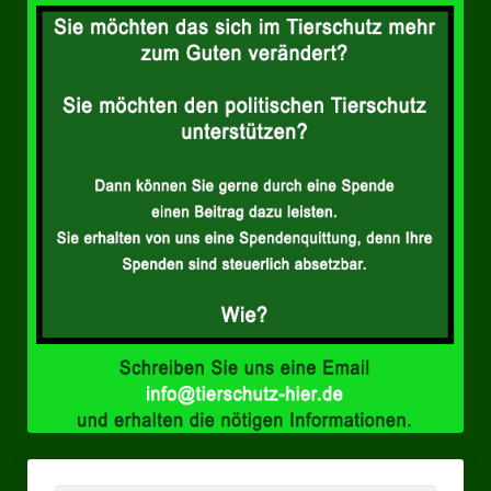
Landesverbände
Landesverband Nordrhein-Westfalen
Landesverband Thüringen
Landesverband Sachsen-Anhalt
Landesverband Sachsen
Landesverband Schleswig-Holstein
Landesverband Mecklenburg-Vorpommern
Landesverband Hamburg
Landesverband Berlin
Kommunale Gremien
Ratsfraktion Tierschutz Aktiv Neuss Jetzt!