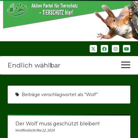
Endlich wählbar
Menü
öffnen
Startseite
Beiträge verschlagwortet als “Wolf”
Wir über uns
Unsere Verbände
Der Wolf muss geschützt bleiben!
Bezirksverbände
Veröffentlicht Mai 22, 2024
Bezirksverband Ruhrparlamenrt