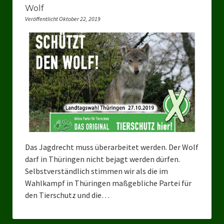
Landesverbände
Wolf
Veröffentlicht Oktober 22, 2019
Landesverband Nordrhein-Westfalen
Landesverband Thüringen
Landesverband Sachsen-Anhalt
Landesverband Sachsen
Landesverband Schleswig-Holstein
Landesverband Mecklenburg-Vorpommern
Das Jagdrecht muss überarbeitet werden. Der Wolf
Landesverband Hamburg
darf in Thüringen nicht bejagt werden dürfen.
Selbstverständlich stimmen wir als die im
Landesverband Berlin
Wahlkampf in Thüringen maßgebliche Partei für
Kommunale Gremien
den Tierschutz und die…
Ratsfraktion Tierschutz Aktiv Neuss Jetzt!