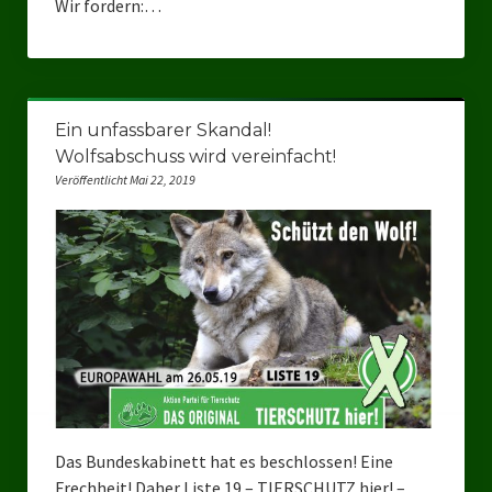
Wir fordern:…
Landtagswahl Sachsen 2024
Landtagswahl Berlin 2021/23
Ein unfassbarer Skandal!
Landtagswahl Mecklenburg – Vorpommern 2021
Wolfsabschuss wird vereinfacht!
Landtagswahl Sachsen-Anhalt 2021
Veröffentlicht Mai 22, 2019
Kommunalwahl Nordrhein-Westfalen 2020
Bürgerschaftswahl Hamburg 2020
Landtagswahl Thüringen 2019
Europawahl 2019
Landtagswahl Nordrhein-Westfalen 2017
Impressum
Das Bundeskabinett hat es beschlossen! Eine
Frechheit! Daher Liste 19 – TIERSCHUTZ hier! –