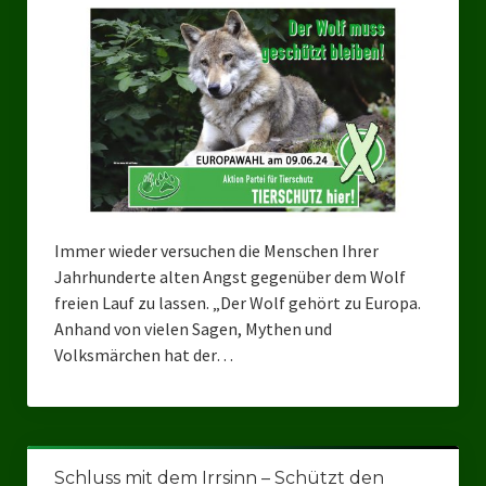
Bezirksverband Mettmann
Kreisverbände
Kreisverband Düsseldorf
Kreisverband Neuss
Kreisverband Erkrath
Immer wieder versuchen die Menschen Ihrer
Kreisverband Solingen
Jahrhunderte alten Angst gegenüber dem Wolf
freien Lauf zu lassen. „Der Wolf gehört zu Europa.
Kreisverband Duisburg
Anhand von vielen Sagen, Mythen und
Volksmärchen hat der…
Kreisverband Gelsenkirchen
Kreisverband Oberhausen
Kreisverband Bottrop
Schluss mit dem Irrsinn – Schützt den