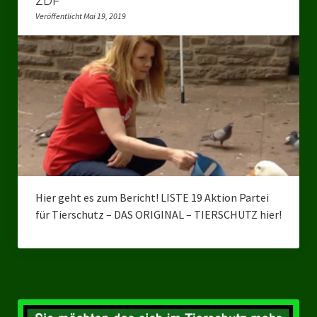
ZDF
Veröffentlicht Mai 19, 2019
Bezirksverband Mettmann
Kreisverbände
Kreisverband Düsseldorf
Kreisverband Neuss
Kreisverband Erkrath
Kreisverband Solingen
Hier geht es zum Bericht! LISTE 19 Aktion Partei
Kreisverband Duisburg
für Tierschutz – DAS ORIGINAL – TIERSCHUTZ hier!
Kreisverband Gelsenkirchen
Kreisverband Oberhausen
Kreisverband Bottrop