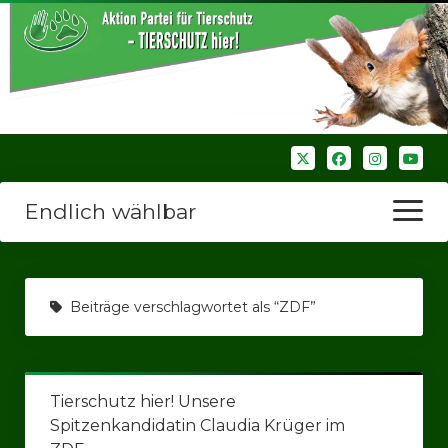
Endlich wählbar
Menü
öffnen
Startseite
Beiträge verschlagwortet als “ZDF”
Wir über uns
Unsere Verbände
Tierschutz hier! Unsere
Bezirksverbände
Spitzenkandidatin Claudia Krüger im
Bezirksverband Ruhrparlamenrt