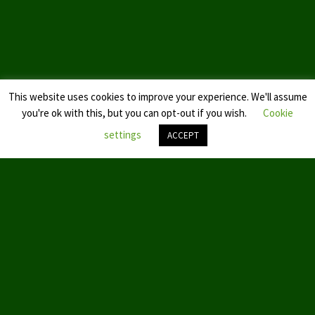
Landtagswahl Sachsen 2024
Landtagswahl Berlin 2021/23
Landtagswahl Mecklenburg – Vorpommern 2021
This website uses cookies to improve your experience. We'll assume
you're ok with this, but you can opt-out if you wish.
Cookie
Landtagswahl Sachsen-Anhalt 2021
settings
ACCEPT
Kommunalwahl Nordrhein-Westfalen 2020
Nach
Bürgerschaftswahl Hamburg 2020
oben
scroll
Landtagswahl Thüringen 2019
Europawahl 2019
Landtagswahl Nordrhein-Westfalen 2017
Impressum