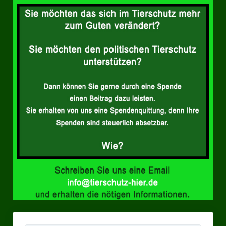
Landesverbände
Landesverband Nordrhein-Westfalen
Landesverband Thüringen
Landesverband Sachsen-Anhalt
Landesverband Sachsen
Landesverband Schleswig-Holstein
Landesverband Mecklenburg-Vorpommern
Landesverband Hamburg
Landesverband Berlin
Kommunale Gremien
Ratsfraktion Tierschutz Aktiv Neuss Jetzt!