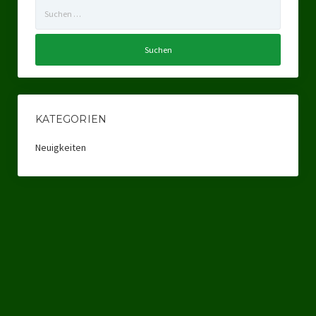
Suchen
Ratsgruppe Freie Wähler Tierschutz PARTEI Düsseldorf
nach:
Ratsgruppe Tierschutz / DAL-WGD Duisburg
Ratsgruppe TIERSCHUTZ GUT Gelsenkirchen
Ratsgruppe DKP / TIERSCHUTZ Bottrop
KATEGORIEN
Kreistagsgruppe TIERSCHUTZ hier! Mettmann
Neuigkeiten
Wahlen
Kommunalwahl Nordrhein-Westfalen 2025
Unsere Oberbürgermeister-Kandidaten
Unsere Kandidaten für Duisburg
Europawahl 2024
Landtagswahl Thüringen 2024