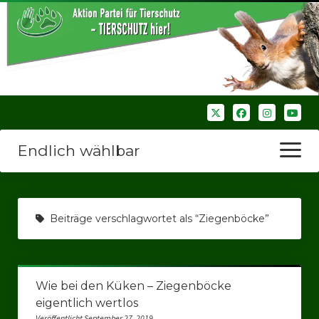
Endlich wählbar
Menü
öffnen
Startseite
Beiträge verschlagwortet als “Ziegenböcke”
Wir über uns
Unsere Verbände
Wie bei den Küken – Ziegenböcke
Bezirksverbände
eigentlich wertlos
Bezirksverband Ruhrparlamenrt
Veröffentlicht September 27, 2019