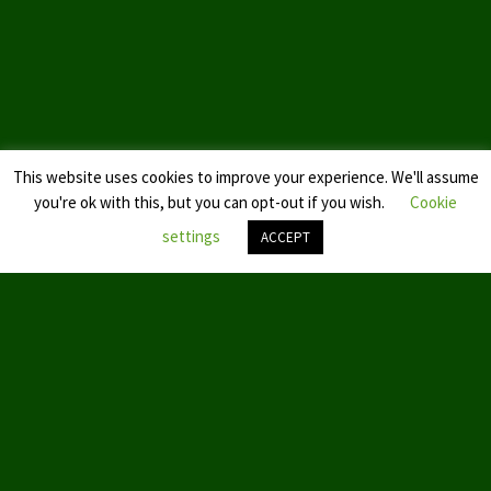
Landtagswahl Sachsen 2024
Landtagswahl Berlin 2021/23
Landtagswahl Mecklenburg – Vorpommern 2021
This website uses cookies to improve your experience. We'll assume
Landtagswahl Sachsen-Anhalt 2021
you're ok with this, but you can opt-out if you wish.
Cookie
Kommunalwahl Nordrhein-Westfalen 2020
settings
ACCEPT
Bürgerschaftswahl Hamburg 2020
Nach
oben
Landtagswahl Thüringen 2019
scroll
Europawahl 2019
Landtagswahl Nordrhein-Westfalen 2017
Impressum