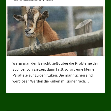
Bezirksverband Mettmann
Kreisverbände
Kreisverband Düsseldorf
Kreisverband Neuss
Kreisverband Erkrath
Kreisverband Solingen
Wenn man den Bericht ließt über die Probleme der
Züchter von Ziegen, dann fällt sofort eine kleine
Kreisverband Duisburg
Parallele auf zu den Küken. Die männlichen sind
wertloser. Werden die Küken millionenfach…
Kreisverband Gelsenkirchen
Kreisverband Oberhausen
Kreisverband Bottrop